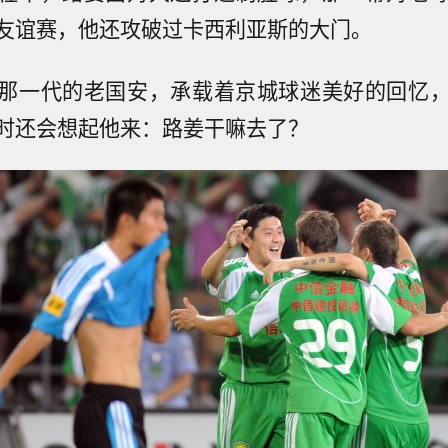
友谊赛，他还攻破过卡西利亚斯的大门。
那一代的老国安，承载着京城球迷美好的回忆
时还会想起他来：路姜干嘛去了？