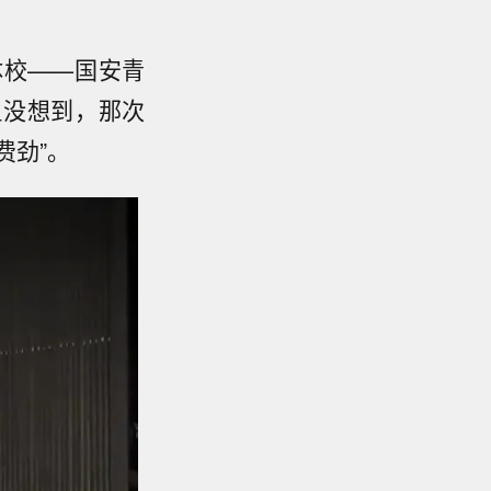
体校——国安青
但没想到，那次
费劲”。