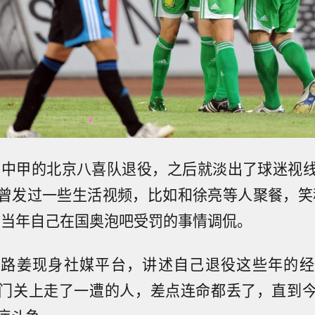
姜在中甲的北京八喜队退役，之后就淡出了球迷视
曾发过一些生活视频，比如和徐亮等人聚餐，笑
拿当年自己在国奥泡吧受罚的事情调侃。
，路姜现身社媒平台，讲述自己退役这些年的经
门关上走了一遭的人，差点连命都丢了，直到