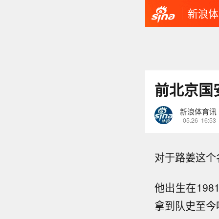
新浪体
前北京国
新浪体育讯
05.26
16:53
对于路姜这个
他出生在198
拿到队史至今