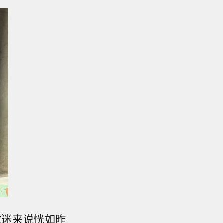
球迷来说恍如昨