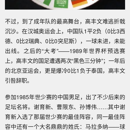
不过，到了成年队的最高舞台，高丰文难逃折戟
沉沙。在汉城奥运会上，中国队1平2负（0比3西
德、0比2瑞典、0比0突尼斯），一球未进，未能
出线。之后的“大考”——1989年世界杯预选赛
上，高丰文的国足遭遇两次“黑色三分钟”；一年后
的北京亚运会，更是爆冷0比1负于泰国，高丰文
引咎辞职。
参加1985年世少赛的中国男足，出了不少后来的
足坛名将。谢育新、曹限东、孙博伟……其中谢
育新入选了那届世少赛的最佳阵容，同一最佳阵
容中还有一个大名鼎鼎的姓氏：马拉多纳——球