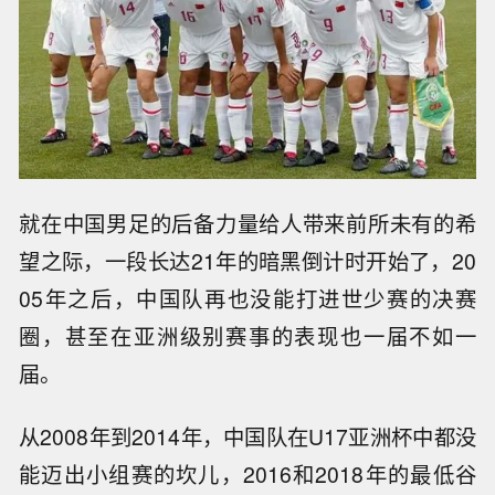
就在中国男足的后备力量给人带来前所未有的希
望之际，一段长达21年的暗黑倒计时开始了，20
05年之后，中国队再也没能打进世少赛的决赛
圈，甚至在亚洲级别赛事的表现也一届不如一
届。
从2008年到2014年，中国队在U17亚洲杯中都没
能迈出小组赛的坎儿，2016和2018年的最低谷