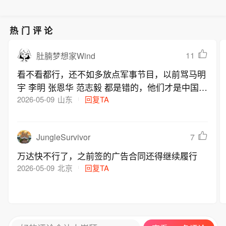
热门评论
11
肚腩梦想家Wind
看不看都行，还不如多放点军事节目，以前骂马明
宇 李明 张恩华 范志毅 都是错的，他们才是中国足
球的巅峰，包括申思，结果还进去了
2026-05-09
山东
回复TA
JungleSurvivor
7
万达快不行了，之前签的广告合同还得继续履行
2026-05-09
北京
回复TA