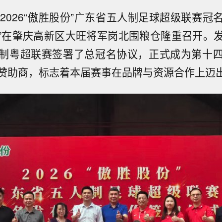
，2026“傲胜股份”广东省五人制足球超级联赛冠
”在肇庆高新区大旺将军岗北围粮仓隆重召开。
制粤超联赛签署了总冠名协议，正式成为第十
赞助商，标志着本届赛事在品牌与资源合作上迈