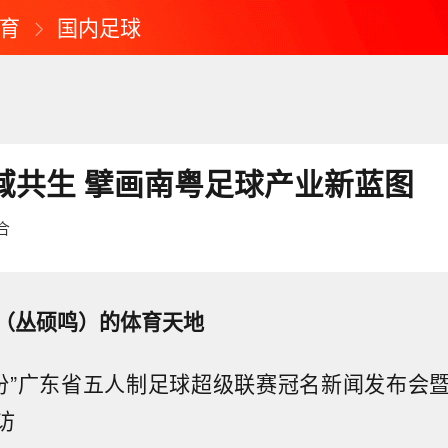
育
国内足球
全域共生 擘画南粤足球产业新蓝图
合
（丛硕鸣）的体育天地
胜股份”广东省五人制足球超级联赛冠名新闻发布会
访