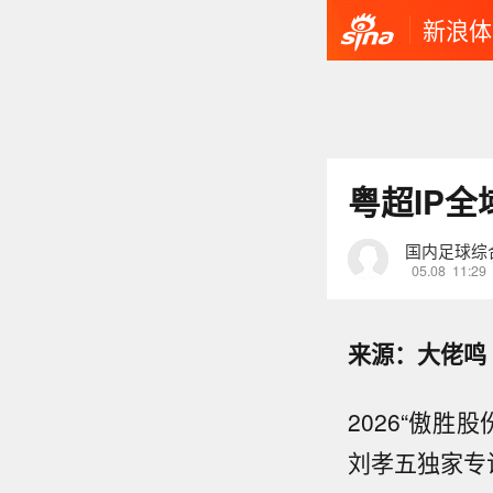
新浪体
粤超IP
国内足球综
05.08
11:29
来源：大佬鸣
2026“傲
刘孝五独家专