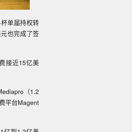
界杯单届持权转
亿美元也完成了签
费接近15亿美
apro（1.2
平台Magent
亿到1.2亿美