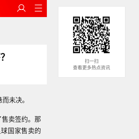
杯？
扫一扫
查看更多热点资讯
悬而未决。
了售卖签约。那
足球国家售卖的