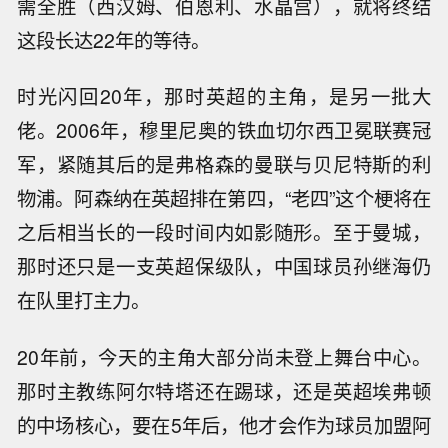
需全胜（西汉姆、伯恩利、水晶宫），就将终结
这段长达22年的等待。
时光闪回20年，那时英超的主角，是另一批大
佬。2006年，穆里尼奥的铁血切尔西卫冕联赛冠
军，紧随其后的是弗格森的曼联与贝尼特斯的利
物浦。阿森纳在英超排在第四，“老四”这个梗将在
之后相当长的一段时间内如影随形。至于曼城，
那时还只是一支英超保级队，中国球员孙继海仍
在队里打主力。
20年前，今天的主角大部分尚未登上舞台中心。
那时主教练阿尔特塔还在踢球，还是英超埃弗顿
的中场核心，要在5年后，他才会作为球员加盟阿