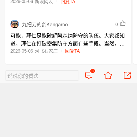
2026-05-06
新浪网友
回复TA
0
九把刀的剑Kangaroo
可能，拜仁是能破解阿森纳防守的队伍。大家都知
道，拜仁在打破密集防守方面有些手段。当然，阿
森纳也许还能顶得住
2026-05-06
河北石家庄
回复TA
13
说说你的看法
好的评论会让人崇拜
查看13条评论