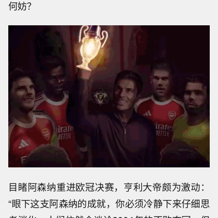
何妨？
目睹阿森纳重进欧冠决赛，亨利大帝颇为激动：
“眼下这支阿森纳的成就，你必须冷静下来仔细思