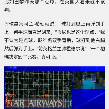
比如巴黎昨天那个点球，在英国人看来就不该
判。
评球嘉宾阿兰-希勒就说：“球打到腿上再弹到手
上，判手球简直是胡来；”鲁尼也是这个观点：“我
不认为是点球，戴维斯双手背后，球打到他右腿
然后弹到手上。”前英格兰主帅霍德尔说：“一个糟
糕决定毁了比赛，真可耻。”