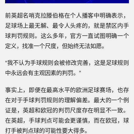
前英超名哨克拉滕伯格在个人播客中明确表示，
足球场上最无解、最令人头疼的，就是禁区内手
球判罚规则。这么多年，官方一直试图明确一个
定义，找准一个尺度，但始终无法如愿。
“我不认为手球规则会被修改完善，这是足球规则
中永远会有主观因素的判罚。”
事实上，即便在最高水平的欧洲足球赛场，也存
在对于手球判罚规则的理解偏差。最大的一个例
证是，英超和欧冠的判罚尺度存在明显不一致。
在英超，手球判点可能会更谨慎，而在欧冠，球
打手被判点球的可能性要大得多。