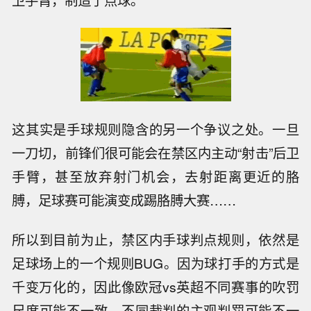
卫手臂，制造了点球。
这其实是手球规则隐含的另一个争议之处。一旦
一刀切，前锋们很可能会在禁区内主动“射击”后卫
手臂，甚至放弃射门机会，去射距离更近的胳
膊，足球赛可能演变成踢胳膊大赛……
所以到目前为止，禁区内手球判点规则，依然是
足球场上的一个规则BUG。因为球打手的方式是
千变万化的，因此像欧冠vs英超不同赛事的吹罚
尺度可能不一致，不同裁判的主观判罚可能不一