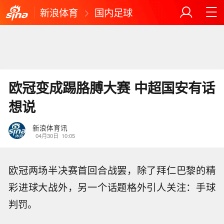
新浪体育
国内足球
欧冠变成踢胳膊大赛 中超国安有话
想说
新浪体育讯
04月30日
10:05
欧冠两场半决赛首回合战罢，除了拜仁巴黎的精
彩进球大战外，另一个话题格外引人关注：手球
判罚。