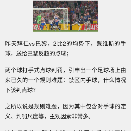
昨天拜仁vs巴黎，2比2的均势下，戴维斯的手
球，送给巴黎反超的点球；
两个球打手式点球判罚，引申出一个足球场上由
来已久的一个规则难题：禁区内手球，什么情况
下该判点球？
之所以说是规则难题，因为其中包含对手球的定
义、判罚尺度等，主观因素非常多。