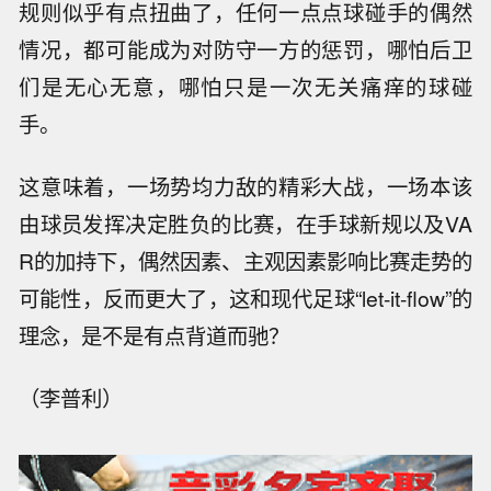
规则似乎有点扭曲了，任何一点点球碰手的偶然
情况，都可能成为对防守一方的惩罚，哪怕后卫
们是无心无意，哪怕只是一次无关痛痒的球碰
手。
这意味着，一场势均力敌的精彩大战，一场本该
由球员发挥决定胜负的比赛，在手球新规以及VA
R的加持下，偶然因素、主观因素影响比赛走势的
可能性，反而更大了，这和现代足球“let-it-flow”的
理念，是不是有点背道而驰？
（李普利）