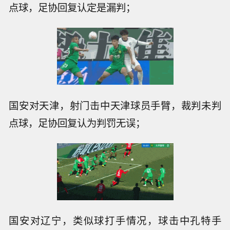
点球，足协回复认定是漏判；
国安对天津，射门击中天津球员手臂，裁判未判
点球，足协回复认为判罚无误；
国安对辽宁，类似球打手情况，球击中孔特手