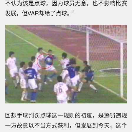
不认为该是点球，因为球员无意，也不影响比赛
发展，但VAR却给了点球。”
回想手球判罚点球这一规则的初衷，是惩罚违规
一方故意以不当方式获利，但发展到今天，这个