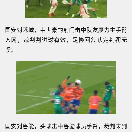
国安对蓉城，韦世豪的射门击中队友廖力生手臂
入网，裁判判进球有效，足协回复认定判罚无
误；
国安对鲁能，头球击中鲁能球员手臂，裁判未判