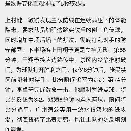
些数据变化直观体现了调整效果。
上村健一敏锐发现主队防线在连续高压下的体能
隐患，要求队员加强边路突破后的倒三角传球，
同时增加中场后插上的频次，彻底打乱对手的防
守部署。下半场换上田翔予更是立竿见影，第55
分钟，田翔予接应边路传中，禁区内冷静推射破
门，为球队打开胜利之门；仅仅6分钟后，张昊禁
区前沿补射得手，比分瞬间追平为2-2；第74分
钟，李卓轩完成致命一击，他顺利罚进点球，将
比分反超为3-2。短短6分钟内连入两球，瞬间将
比分追平，广州蒲公英用一波水银泻地的进攻
潮，彻底扭转了比赛走势，也让主队的防反顷刻
间崩塌。