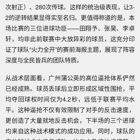
次射正）、280次传球。这样的统治级表现，让3-
2的逆转结果显得实至名归。更值得称道的是，本
场比赛的三位进球功臣——田翔予、张昊、李卓
轩，均非此前联赛中大放异彩的球员，这充分印
证了球队“火力全开”的赛前海报主题，展现了阵容
深度与全民皆兵的团队特质。
从战术层面看，广州蒲公英的高位逼抢体系俨然
已经成熟。球员丢球后立即形成区域性围抢，平
均夺回球权时间仅为4.2秒，远低于联赛平均水
平。这种逼抢不仅有效限制了对手的反击速度，
更创造了大量就地反击机会，下半场的三个进球
均来自这种战术模式的成功应用。同时，球队的