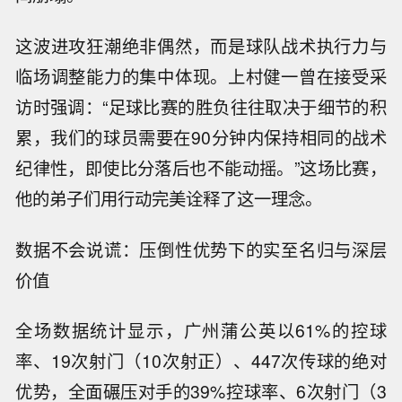
这波进攻狂潮绝非偶然，而是球队战术执行力与
临场调整能力的集中体现。上村健一曾在接受采
访时强调：“足球比赛的胜负往往取决于细节的积
累，我们的球员需要在90分钟内保持相同的战术
纪律性，即使比分落后也不能动摇。”这场比赛，
他的弟子们用行动完美诠释了这一理念。
数据不会说谎：压倒性优势下的实至名归与深层
价值
全场数据统计显示，广州蒲公英以61%的控球
率、19次射门（10次射正）、447次传球的绝对
优势，全面碾压对手的39%控球率、6次射门（3