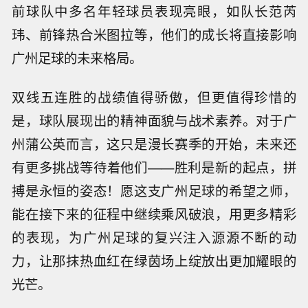
前球队中多名年轻球员表现亮眼，如队长范芮
玮、前锋热合米图拉等，他们的成长将直接影响
广州足球的未来格局。
双线五连胜的战绩值得骄傲，但更值得珍惜的
是，球队展现出的精神面貌与战术素养。对于广
州蒲公英而言，这只是漫长赛季的开始，未来还
有更多挑战等待着他们——胜利是新的起点，拼
搏是永恒的姿态！愿这支广州足球的希望之师，
能在接下来的征程中继续乘风破浪，用更多精彩
的表现，为广州足球的复兴注入源源不断的动
力，让那抹热血红在绿茵场上绽放出更加耀眼的
光芒。