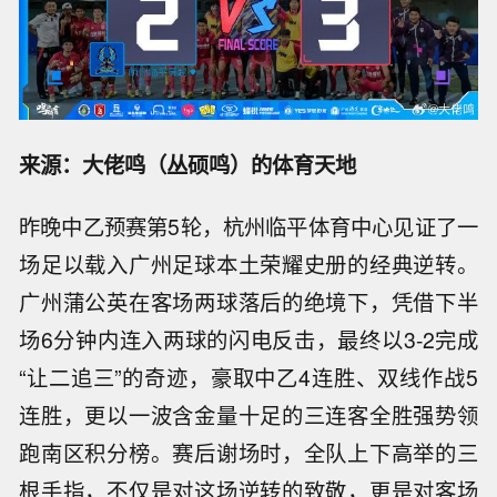
来源：大佬鸣（丛硕鸣）的体育天地
昨晚中乙预赛第5轮，杭州临平体育中心见证了一
场足以载入广州足球本土荣耀史册的经典逆转。
广州蒲公英在客场两球落后的绝境下，凭借下半
场6分钟内连入两球的闪电反击，最终以3-2完成
“让二追三”的奇迹，豪取中乙4连胜、双线作战5
连胜，更以一波含金量十足的三连客全胜强势领
跑南区积分榜。赛后谢场时，全队上下高举的三
根手指，不仅是对这场逆转的致敬，更是对客场