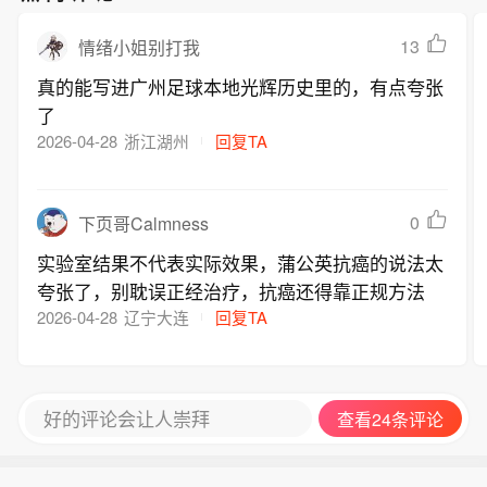
13
情绪小姐别打我
真的能写进广州足球本地光辉历史里的，有点夸张
了
2026-04-28
浙江湖州
回复TA
0
下页哥Calmness
实验室结果不代表实际效果，蒲公英抗癌的说法太
夸张了，别耽误正经治疗，抗癌还得靠正规方法
2026-04-28
辽宁大连
回复TA
好的评论会让人崇拜
查看24条评论