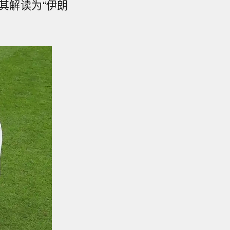
其解读为“伊朗