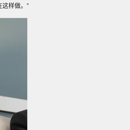
这样做。”