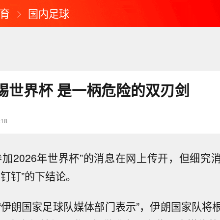
育
国内足球
踢世界杯 是一柄危险的双刃剑
:18
参加2026年世界杯”的消息在网上传开，但细究
上钉钉”的下结论。
“伊朗国家足球队媒体部门表示”，伊朗国家队将