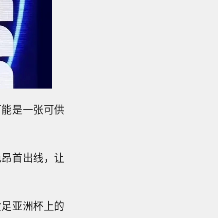
可能是一张可供
色昂首出线，让
女足亚洲杯上的