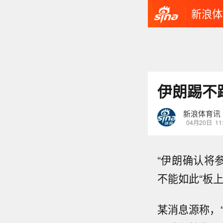
新浪体
伊朗踢不
新浪体育讯
04月20日
11
“伊朗确认将
不能如此“板
某消息源称，