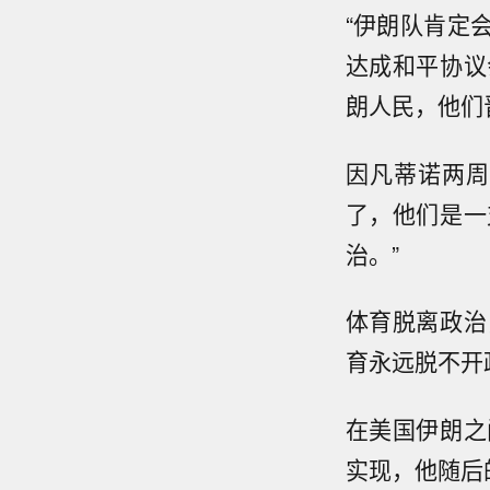
“伊朗队肯定
达成和平协议
朗人民，他们
因凡蒂诺两周
了，他们是一
治。”
体育脱离政治
育永远脱不开
在美国伊朗之
实现，他随后