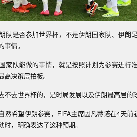
朗队是否参加世界杯，不是伊朗国家队、伊朗
的事情。
国家队能做的事情，就是按照计划为参赛进行
最高决策层拍板。
去不去世界杯的，是时局发展以及伊朗最高层的
自然希望伊朗参赛，FIFA主席因凡蒂诺在4天前参
动时，明确表达了这种预期。