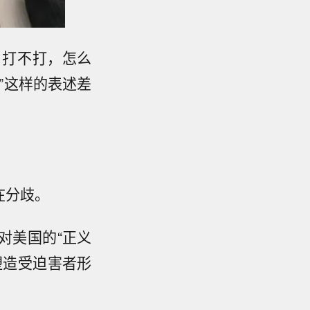
，打不打，怎么
”这样的表述差
在分歧。
对美国的“正义
塑造受迫害者形