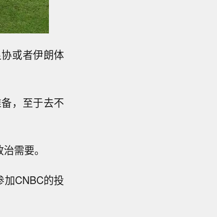
足协或者伊朗体
准备，至于去不
政治需要。
加CNBC的投