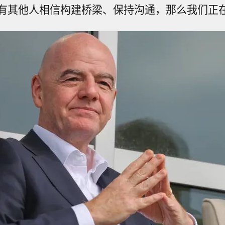
有其他人相信构建桥梁、保持沟通，那么我们正在