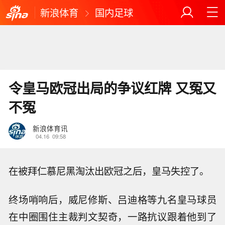
新浪体育
国内足球
令皇马欧冠出局的争议红牌 又冤又
不冤
新浪体育讯
04.16
09:58
在被拜仁慕尼黑淘汰出欧冠之后，皇马失控了。
终场哨响后，威尼修斯、吕迪格等九名皇马球员
在中圈围住主裁判文契奇，一路抗议跟着他到了