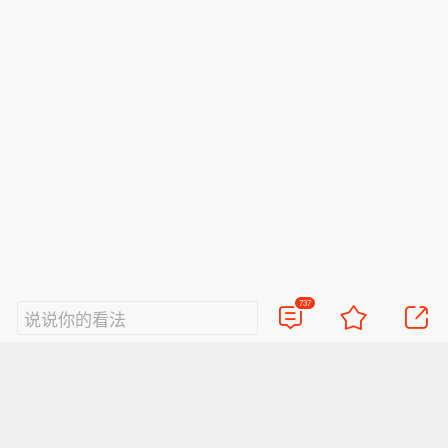
737
说说你的看法
视频
直播
美图
博客
看点
政务