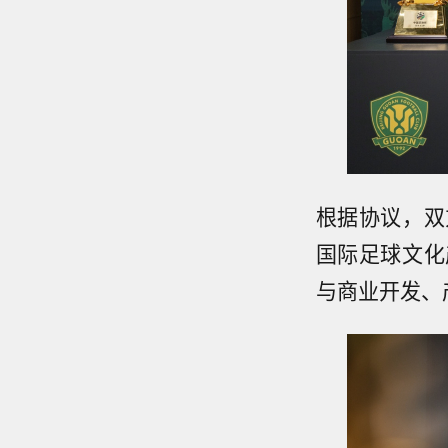
根据协议，双
国际足球文化
与商业开发、