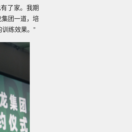
也有了家。我期
龙集团一道，培
训练效果。”