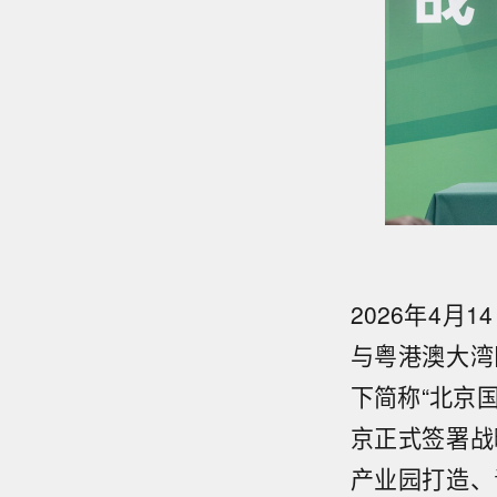
2026年4
与粤港澳大湾
下简称“北京
京正式签署战
产业园打造、