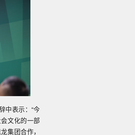
辞中表示：“今
社会文化的一部
鼎龙集团合作，