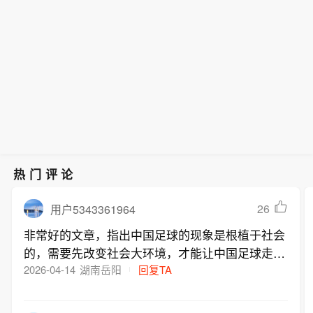
热门评论
26
用户5343361964
非常好的文章，指出中国足球的现象是根植于社会
的，需要先改变社会大环境，才能让中国足球走上
正规，本文极具建设性。可惜这种好报道、好思维
2026-04-14
湖南岳阳
回复TA
不能为人所认可、所接受、所实行！