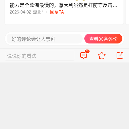
能力是全欧洲最慢的，意大利虽然是打防守反击但
2026-04-02
湖北*
回复TA
根本没有快速转换，打个毛的反击啊
好的评论会让人崇拜
查看33条评论
33
说说你的看法