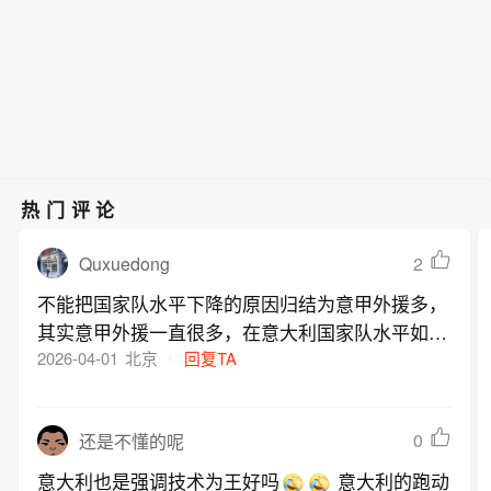
热门评论
Quxuedong
2
不能把国家队水平下降的原因归结为意甲外援多，
其实意甲外援一直很多，在意大利国家队水平如日
中天的时候意甲外援比例也很高，而且那时候外援
2026-04-01
北京
回复TA
质量比现在高多了，很多大牌外援来意甲踢球。反
观现在，在意甲踢球的外援中，大牌外援没几个。
0
还是不懂的呢
意大利也是强调技术为王好吗
意大利的跑动