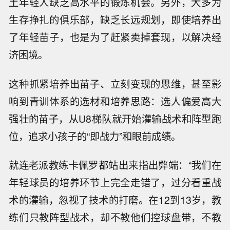
土年轻人缺乏高水平的锻炼机会。另外，大多为
生存挣扎的俱乐部，缺乏长远规划，即使培养出
了年轻苗子，也是为了赶紧卖掉套现，以解决经
济困境。
这种抓紧培养出苗子、立刻变现的思维，甚至影
响到青训体系的选材和培养思路：选人偏爱高大
强壮的苗子，从U8梯队就开始灌输战术和阵型跑
位，追求小孩子的“即战力”和眼前成绩。
就连老派教练卡佩罗都站出来指出弊端：“我们在
年轻球员的培养环节上完全走错了，过分看重战
术的灌输，忽视了技术的打磨。在12到13岁，教
练们只教阵型战术，却不教他们控球盘带，不教