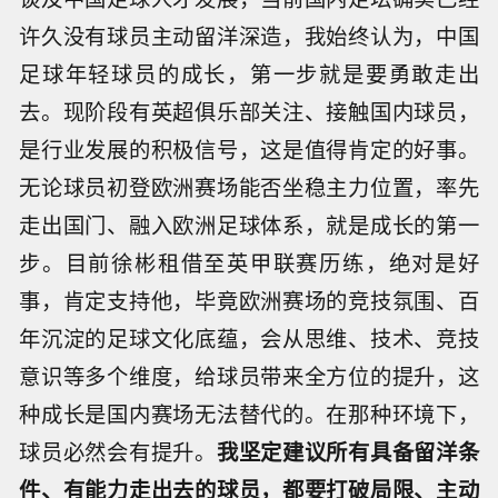
许久没有球员主动留洋深造，我始终认为，中国
足球年轻球员的成长，第一步就是要勇敢走出
去。现阶段有英超俱乐部关注、接触国内球员，
是行业发展的积极信号，这是值得肯定的好事。
无论球员初登欧洲赛场能否坐稳主力位置，率先
走出国门、融入欧洲足球体系，就是成长的第一
步。目前徐彬租借至英甲联赛历练，绝对是好
事，肯定支持他，毕竟欧洲赛场的竞技氛围、百
年沉淀的足球文化底蕴，会从思维、技术、竞技
意识等多个维度，给球员带来全方位的提升，这
种成长是国内赛场无法替代的。在那种环境下，
球员必然会有提升。
我坚定建议所有具备留洋条
件、有能力走出去的球员，都要打破局限、主动