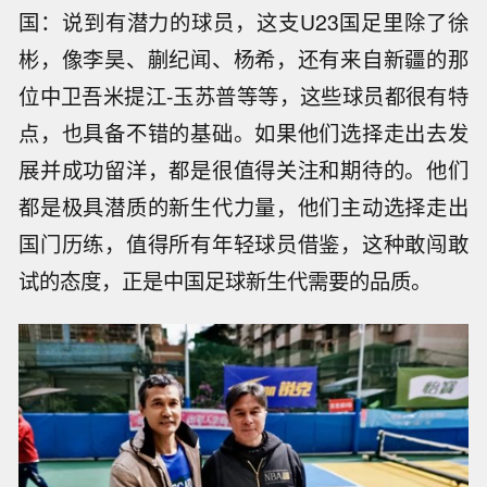
国：说到有潜力的球员，这支
U23
国足里除了徐
彬，像李昊、蒯纪闻、杨希，还有来自新疆的那
位中卫吾米提江
-
玉苏普等等，这些球员都很有特
点，也具备不错的基础。如果他们选择走出去发
展并成功留洋，都是很值得关注和期待的。他们
都是极具潜质的新生代力量，他们主动选择走出
国门历练，值得所有年轻球员借鉴，这种敢闯敢
试的态度，正是中国足球新生代需要的品质。