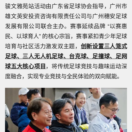
骏文雅苑站活动由广东省足球协会指导，广州市
雄文英安投资咨询有限责任公司与广州穗安足球
发展有限公司联合主办。赛事延续品牌 “以赛惠
民、以球育人” 的核心宗旨，赛事紧扣青少年足球
培育与社区活力激发双主题，
创新设置三人笼式
足球、三人无人机足球、台克球、足撞球、足网
球五大核心项目
，将传统足球竞技与趣味运动深
度融合，实现专业竞技与全民体验的双向赋能。