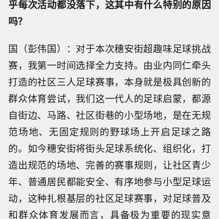
乎每次活动都没落下，这其中有什么特别的原因
吗？
国（彭伟国）：对于本次穗安街超趣味足球挑战
赛，我第一时间选择全力支持。由业内同仁牵头
打造的社区三人足球赛事，本身就是极具创新的
群众体育尝试，我们这一代人的足球启蒙，都源
自街边、马路、社区街巷的小型场地，是在无规
范场地、无固定规则的野球场上开启足球之路
的。如今穗安街将街头足球系统化、组织化，打
造出规范的场地、完善的赛事规则，让社区青少
年、普通居民都能安全、有序地参与小型足球运
动，这种扎根基层的社区足球赛事，对足球普及
和群众体育发展而言，具备极为重要的现实意