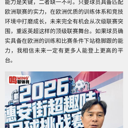
能力是关键，二者缺一不可。只要球员具备匹配
欧洲联赛的实力，在欧洲优质的训练体系和竞技
环境中打磨成长，未来完全有机会从次级联赛突
围，重返英超这样的顶级联赛舞台。如果球员确
实具备在欧洲的训练和比赛条件下站稳脚跟的能
力，我相信未来一定有更多人能登上更高的平
台。