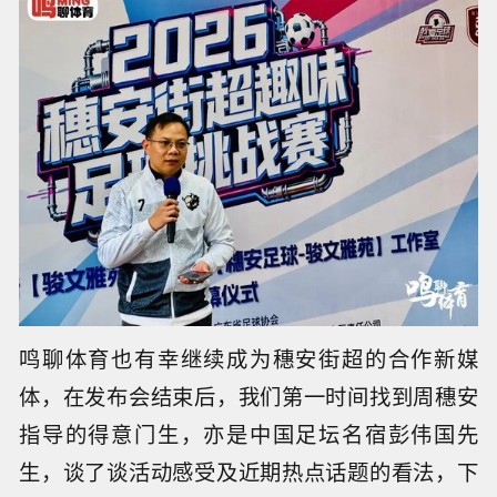
鸣聊体育也有幸继续成为穗安街超的合作新媒
体，在发布会结束后，我们第一时间找到周穗安
指导的得意门生，亦是中国足坛名宿彭伟国先
生，谈了谈活动感受及近期热点话题的看法，下