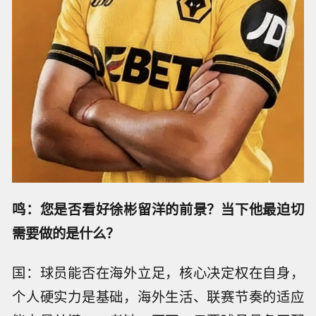
鸣：您是否看好徐彬留洋的前景？当下他最迫切
需要做的是什么？
国：球员能否在海外立足，核心决定权在自身，
个人硬实力是基础，海外生活、联赛节奏的适应