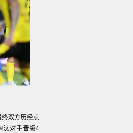
最终双方历经点
淘汰对手晋级4