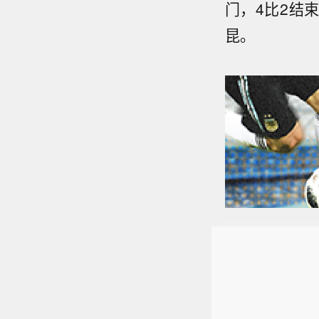
门，4比2结
昆。