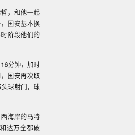
稀哲，和他一起
奇，国安基本换
补时阶段他们的
16分钟，加时
门，国安再次取
森头球射门，球
，西海岸的马特
和达万全都破