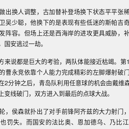
做出换人调整，古加替补登场换下状态平平张
卫吴少聪，他换下的是表现有些低迷的斯帕吉
发阵容。但场上还是西海岸的进攻更具威胁，
，国安逃过一劫。
方来说都是巨大的考验，两队体能接近枯竭。第1
的曹永竞依靠个人能力完成精彩的左脚爆射破
在2分钟之后，青岛队利用任意球的机会由戴维
上变线破门，双方进入到最后的点球大战。
轮，侯森就扑出了对手前锋阿齐兹的大力射门
球也罚失。而国安的法比奥、恩加德乌、乃比江