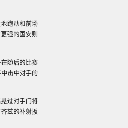
极地跑动和前场
力更强的国安则
子在随后的比赛
传中击中对手的
铭晃过对手门将
阿齐兹的补射扳