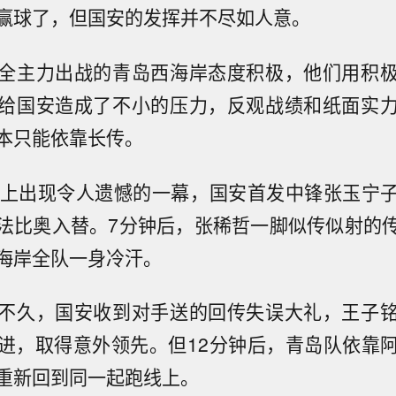
赢球了，但国安的发挥并不尽如人意。
全主力出战的青岛西海岸态度积极，他们用积
给国安造成了不小的压力，反观战绩和纸面实
本只能依靠长传。
场上出现令人遗憾的一幕，国安首发中锋张玉宁
法比奥入替。7分钟后，张稀哲一脚似传似射的
海岸全队一身冷汗。
不久，国安收到对手送的回传失误大礼，王子
进，取得意外领先。但12分钟后，青岛队依靠
重新回到同一起跑线上。