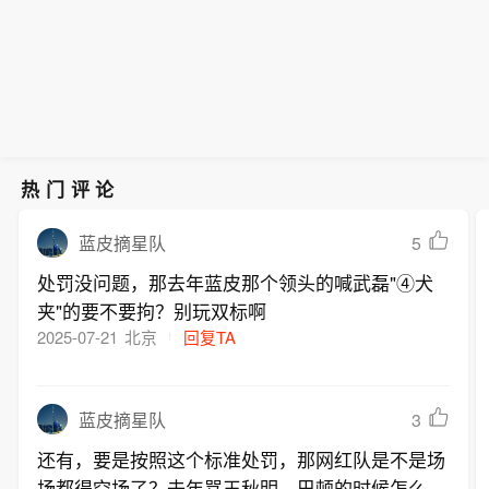
热门评论
5
蓝皮摘星队
处罚没问题，那去年蓝皮那个领头的喊武磊"④犬
夹"的要不要拘？别玩双标啊
2025-07-21
北京
回复TA
3
蓝皮摘星队
还有，要是按照这个标准处罚，那网红队是不是场
场都得空场了？去年骂王秋明，巴顿的时候怎么不