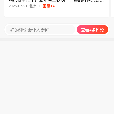
罚了？真是近朱者赤近墨者黑，跟鲁花搞一家亲，
2025-07-21
北京
回复TA
最后都这样
好的评论会让人崇拜
查看4条评论