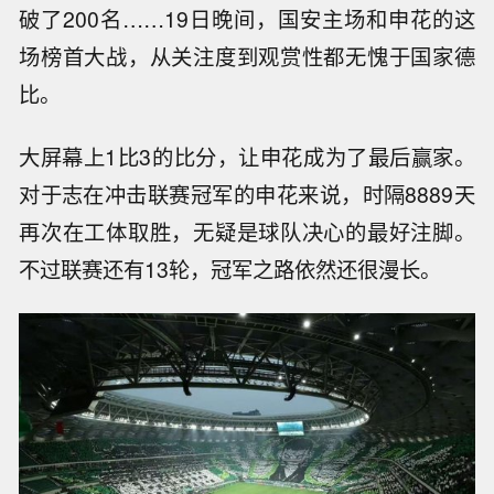
破了200名……19日晚间，国安主场和申花的这
场榜首大战，从关注度到观赏性都无愧于国家德
比。
大屏幕上1比3的比分，让申花成为了最后赢家。
对于志在冲击联赛冠军的申花来说，时隔8889天
再次在工体取胜，无疑是球队决心的最好注脚。
不过联赛还有13轮，冠军之路依然还很漫长。