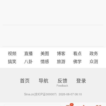
视频
直播
美图
博客
看点
政务
搞笑
八卦
情感
旅游
佛学
众测
首页
导航
反馈
登录
Sina.cn(京ICP证000007)
2026-08-07 06:10
62