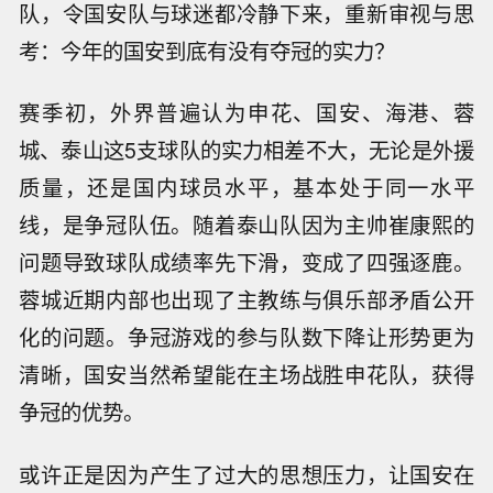
队，令国安队与球迷都冷静下来，重新审视与思
考：今年的国安到底有没有夺冠的实力？
赛季初，外界普遍认为申花、国安、海港、蓉
城、泰山这5支球队的实力相差不大，无论是外援
质量，还是国内球员水平，基本处于同一水平
线，是争冠队伍。随着泰山队因为主帅崔康熙的
问题导致球队成绩率先下滑，变成了四强逐鹿。
蓉城近期内部也出现了主教练与俱乐部矛盾公开
化的问题。争冠游戏的参与队数下降让形势更为
清晰，国安当然希望能在主场战胜申花队，获得
争冠的优势。
或许正是因为产生了过大的思想压力，让国安在