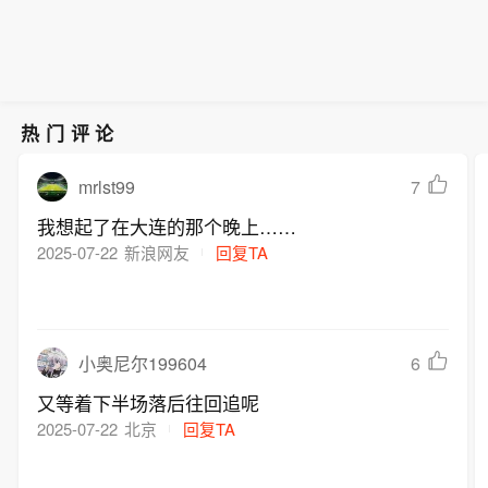
热门评论
mrlst99
7
我想起了在大连的那个晚上……
2025-07-22
新浪网友
回复TA
6
小奥尼尔199604
又等着下半场落后往回追呢
2025-07-22
北京
回复TA