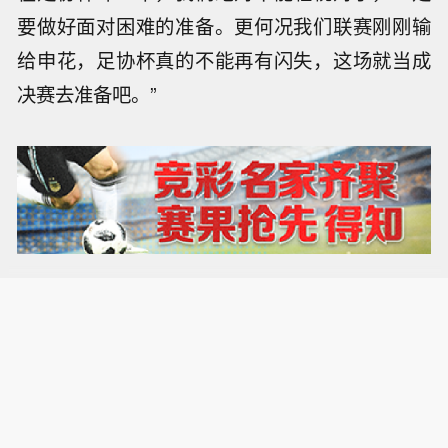
要做好面对困难的准备。更何况我们联赛刚刚输
给申花，足协杯真的不能再有闪失，这场就当成
决赛去准备吧。”