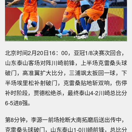
北京时间2月20日16：00，亚冠1/8决赛次回合，
山东泰山客场对阵川崎前锋，上半场克雷桑头球
破门，高准翼扩大比分，三浦飒太扳回一球，下
半场埃里松补射破门，克雷桑贴地斩双响，伤停
补时阶段，贾德松绝杀，最终泰山4-2川崎总比分
6-5进8强。
第8分钟，李源一前场抢断大南拓磨后送出传中，
克雷桑头球破门，山东泰山1-0川崎前锋，总比分