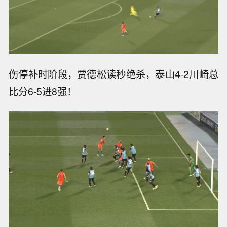
伤停补时阶段，贾德松读秒绝杀，泰山4-2川崎总
比分6-5进8强！