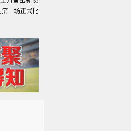
的第一场正式比
）