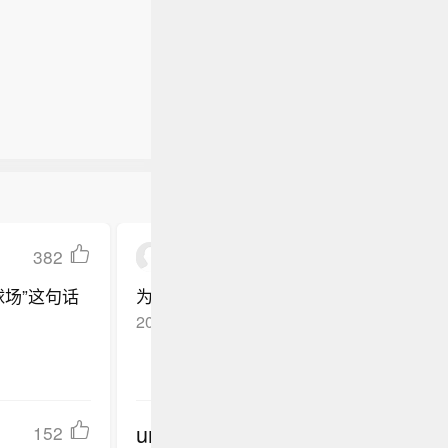
382
1117363143
场”这句话
为了表扬苏宁对我国足球事业的贡献，我
2017-01-26
四川自贡
回复TA
undefined
152