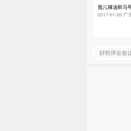
我儿辣油新马
2017-01-26
广
好的评论会