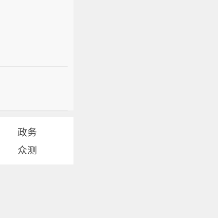
政务
众测