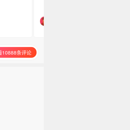
10888条评论