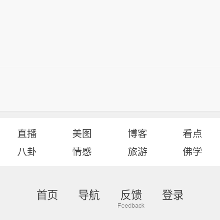
直播
美图
博客
看点
八卦
情感
旅游
佛学
首页
导航
反馈
登录