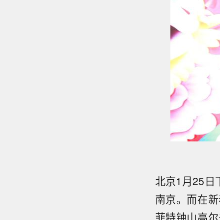
北京1月25
南京。而在新
菲特钟山高尔