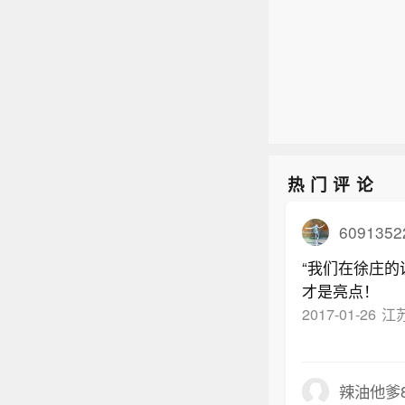
热门评论
6091352
“我们在徐庄
才是亮点！
2017-01-26
江
辣油他爹8