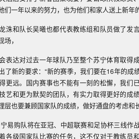
他们一年以来的努力，也为他们和家人送上新年
龙洙和队长吴曦也都代表教练组和队员做了发
现场，
会表达对过去一年球队乃至整个苏宁体育取得
出了新的要求：“新的赛季，我们要在16年的成
得更远。国内赛事也不能有一刻的松懈，我们
技艺和更为默契的团队，有实力取得更好的成
理层也要兼顾国家队的成绩，做好通盘的考虑和长
，苏宁易购队将在亚冠、中超联赛和足协杯三线作
着各级国家队比赛的任务，这不仅对于教练员