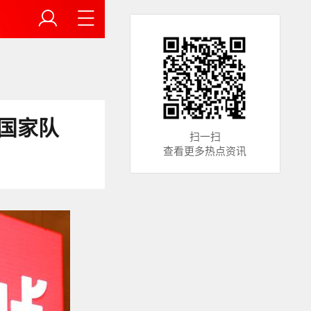
顾国家队
扫一扫
查看更多热点资讯