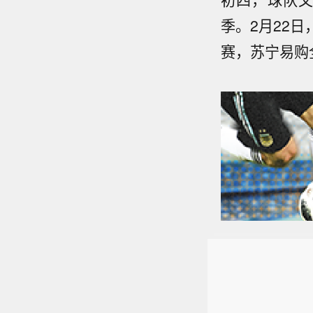
季。2月22
赛，苏宁易购