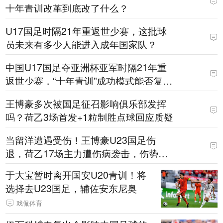
十年青训改革到底改了什么？
U17国足时隔21年重返世少赛，这批球
员未来有多少人能进入成年国家队？
中国U17国足夺亚洲杯亚军时隔21年重
返世少赛，“十年青训”成功模式能否复制
到其他项目？
王博豪多次被国足征召影响俱乐部发挥
吗？荷乙3场首发+1粒制胜点球回应质疑
当留洋遭遇受伤！王博豪U23国足伤
退，荷乙17场主力遭伤病袭击，伤势到
底多严重？
于大宝暂时离开国安U20青训！将
选择去U23国足，辅佐安东尼奥
戏侃体育