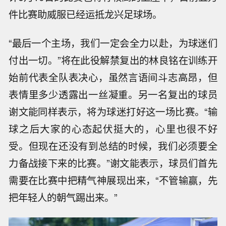
件比赛助威服已经运抵龙兴足球场。
“最后一个主场，我们一定会全力以赴，为球迷们
付出一切。”将在此役解禁复出的林良铭在训练开
始前代表全队表决心，虽然言语间斗志高昂，但
表情里多少透露出一丝凝重。另一名复出的球员
谢文能同样表示，将为球迷打好这一场比赛。“输
球之后大家的心态起伏挺大的，心里也很不好
受。但现在还没有到总结的时候，我们必须要全
力备战接下来的比赛。”谢文能表示，球员们首先
需要在比赛中把精气神展现出来，“不管输赢，先
把年轻人的朝气踢出来。”