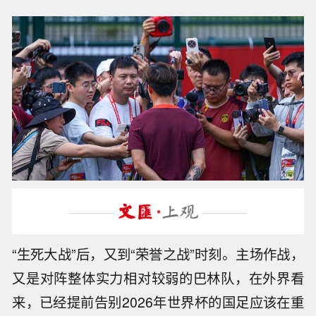
“生死大战”后，又到“荣誉之战”时刻。主场作战，
又是对阵整体实力相对较弱的巴林队，在外界看
来，已经提前告别2026年世界杯的国足应该在重