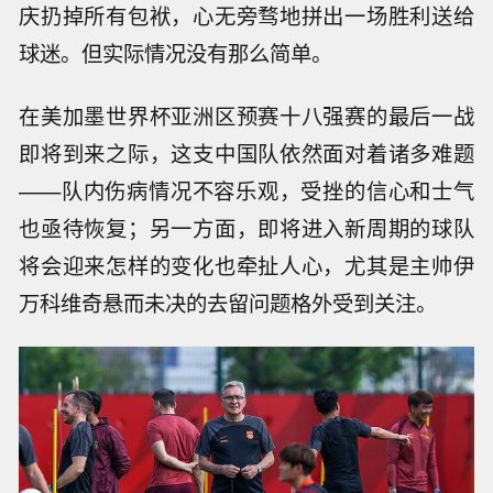
庆扔掉所有包袱，心无旁骛地拼出一场胜利送给
球迷。但实际情况没有那么简单。
在美加墨世界杯亚洲区预赛十八强赛的最后一战
即将到来之际，这支中国队依然面对着诸多难题
——队内伤病情况不容乐观，受挫的信心和士气
也亟待恢复；另一方面，即将进入新周期的球队
将会迎来怎样的变化也牵扯人心，尤其是主帅伊
万科维奇悬而未决的去留问题格外受到关注。