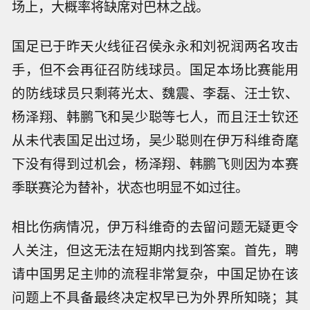
场上，大概率将缺席对巴林之战。
国足已于昨天火线征召侯永永和刘祝润两名攻击
手，但不会再征召防线球员。国足本场比赛能用
的防线球员只剩蒋光太、魏震、李磊、汪士钦、
杨泽翔、韩鹏飞和吴少聪等七人，而且汪士钦还
从未代表国足出过场，吴少聪则在伊万科维奇麾
下没有得到过机会，杨泽翔、韩鹏飞则因为本赛
季联赛沦为替补，状态也明显不如过往。
相比伤病情况，伊万科维奇的去留问题无疑更令
人关注，但这无法在短期内找到答案。首先，聘
请中国男足主帅的流程非常复杂，中国足协在该
问题上不具备最终决定权早已为外界所知晓；其