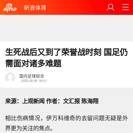
新浪体育
生死战后又到了荣誉战时刻 国足仍
需面对诸多难题
国内足球综合
2025.06.09
09:21
来源：上观新闻 作者：文汇报 陈海翔
相比伤病情况，伊万科维奇的去留问题无疑是外
界更为关注的焦点。