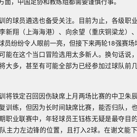
方面，中国足协和教练组都需要谨慎行事。
训的球员遴选也备受关注。目前为止，各级职
李新翔（上海海港）、向余望（重庆铜梁龙）
球员纷纷令人眼前一亮，但接下来两轮18强赛场场
可能在这个当口冒险选用太多新人。换句话说
将大多，甚至有可能全部为已经参加过球队前
训将铁定召回因伤缺席上月两场比赛的中卫朱
复训练，但因为长时间缺席比赛，能否归队，
期职业联赛中，年轻球员王钰栋无疑是最夺目
队主力左边锋的位置，且打入2球。在谢文能