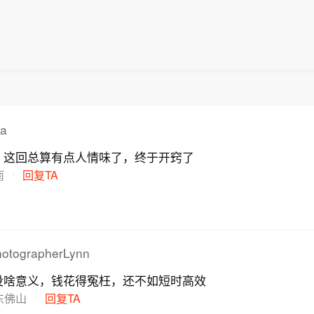
a
，这回总算有点人情味了，终于开窍了
南
回复TA
hotographerLynn
没啥意义，钱花得冤枉，还不如短时高效
东佛山
回复TA