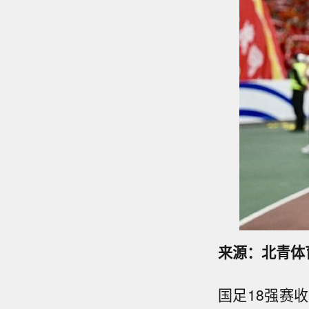
来源：北青体
国足18强赛