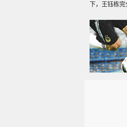
下，王钰栋完