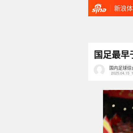
新浪体
国足最早
国内足球综
2025.04.15