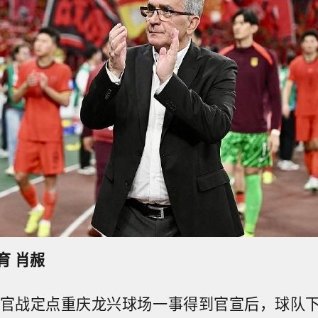
育 肖赧
收官战定点重庆龙兴球场一事得到官宣后，球队