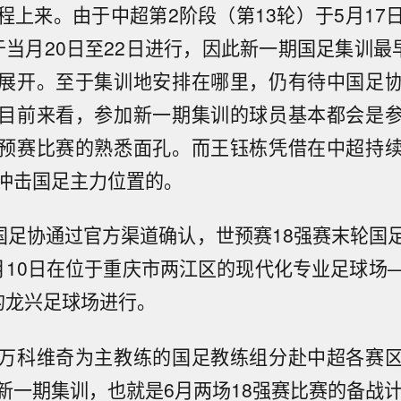
程上来。由于中超第2阶段（第13轮）于5月17
于当月20日至22日进行，因此新一期国足集训最早
展开。至于集训地安排在哪里，仍有待中国足
目前来看，参加新一期集训的球员基本都会是
预赛比赛的熟悉面孔。而王钰栋凭借在中超持
冲击国足主力位置的。
中国足协通过官方渠道确认，世预赛18强赛末轮国
月10日在位于重庆市两江区的现代化专业足球场
的龙兴足球场进行。
万科维奇为主教练的国足教练组分赴中超各赛
新一期集训，也就是6月两场18强赛比赛的备战