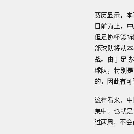
赛历显示，本
目前为止，中
但足协杯第3
部球队将从本
战。由于足协
球队，特别是
的，因此有可
这样看来，中
集中。也就是
过两周，不会