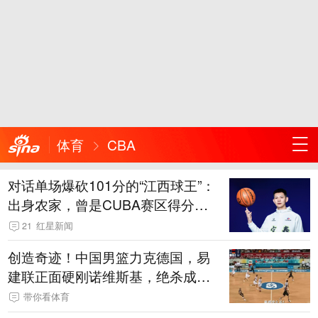
体育
CBA
对话单场爆砍101分的“江西球王”：
出身农家，曾是CUBA赛区得分
王，因膝伤错过CBA选秀
21
红星新闻
创造奇迹！中国男篮力克德国，易
建联正面硬刚诺维斯基，绝杀成
功！
带你看体育