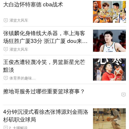
大白边怀特塞德 cba战术
灌篮大风车
张镇麟化身锋线大杀器，率上海客
场狂胜广厦33分 浙江广厦 dou来cb
a
灌篮大风车
王俊杰遭轻蔑冷笑，男篮新星光芒
黯淡
体育界的趣味挖掘机
擦地哥服务过哪些重要篮球赛事？
4分钟沉浸式看徐杰张博源刘金雨洛
杉矶职业球局
2
大嘴解说