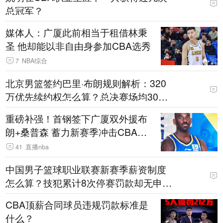
总冠军？
媒体人：广厦此前相当于租借林秉
圣 他却能以非自由身参加CBA选秀
7
NBA综合
北京男篮签约巴里·布朗规则解析：320
万优先续约权怎么算？总决赛场均30分
能否激活周琦挡拆争冠？
重磅补强！首钢签下广厦双外援布
朗+桑普森 蓄力新赛季冲击CBA总
冠军
41
直播nba
中国男子篮球职业联赛新赛季薪资制度
怎么算？技犯累计8次停赛罚款却无申诉
仲裁，一文看懂
CBA顶薪合同球员违规罚款标准是
什么？