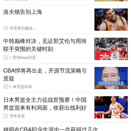
洛夫顿告别上海
体育界的趣味挖掘机
中韩巅峰对决，见证郭艾伦与周琦
联手突围的关键时刻
1
陪你keep到底
CBA悍将再出走，开源节流策略引
质疑
1
体育篮球弟
日本男篮全主力征战世预赛！中国
男篮迎来有利局面，收获出线利好
养鱼老道
姚明在CBA职业生涯中一共获得过几次