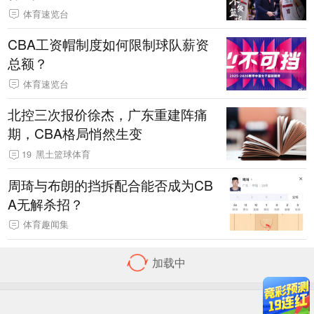
体育速览台
CBA工资帽制度如何限制球队薪资
总额？
体育速览台
北控三次报价徐杰，广东重建阵痛
期，CBA格局悄然生变
19
黑土篮球体育
周琦与布朗的挡拆配合能否成为CB
A无解杀招？
体育趣闻集
弗格32分辽宁终结上海16连胜 江苏
不敌新疆
2098
新浪体育讯