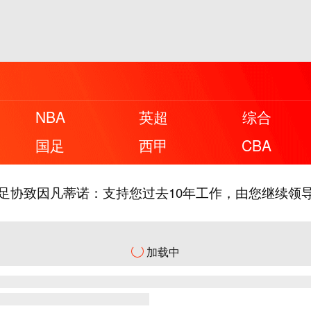
是你！赵松源暴力远射，U17国足2-1反超勒沃库森U1
NBA
英超
综合
军决赛！U17国足点球3-1河床U17将战阿森纳，江宇
国足
西甲
CBA
熊留队！官方：皇马与26岁维尼修斯完成续约，新合同至
足协致因凡蒂诺：支持您过去10年工作，由您继续领
道说2034我们真有机会？
加载中
是你！赵松源暴力远射，U17国足2-1反超勒沃库森U1
军决赛！U17国足点球3-1河床U17将战阿森纳，江宇