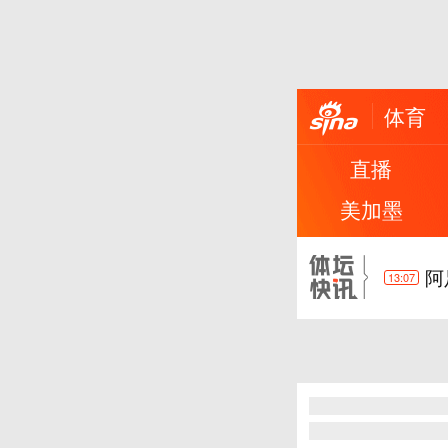
体育
又
10:49
直播
进
1:11
美加墨
小
21:23
阿
13:07
难
10:49
又
10:49
进
1:11