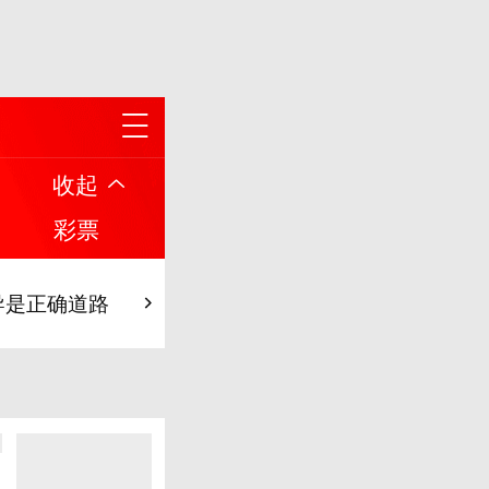
7！
收起
涵替补两扑点！
彩票
2032年
导是正确道路
7！
涵替补两扑点！