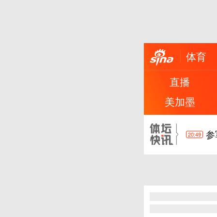
体育
小
21:23
直播
好
14:58
美加墨
梅
22:08
参
20:49
进
1:11
小
21:23
好
14:58