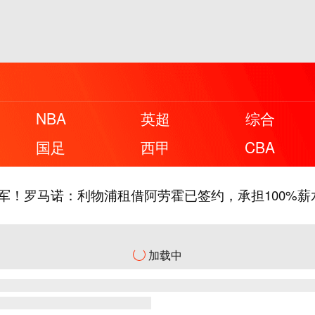
熊留队！官方：皇马与26岁维尼修斯完成续约，新合同至
NBA
英超
综合
兄弟！德保罗球衣内再套梅西球衣，进球后脱衣展示1
国足
西甲
CBA
西父亲去世，曾陪伴他走到世界之巅
军！罗马诺：利物浦租借阿劳霍已签约，承担100%薪
军决赛！U17国足点球3-1河床U17将战阿森纳，江宇
加载中
熊留队！官方：皇马与26岁维尼修斯完成续约，新合同至
兄弟！德保罗球衣内再套梅西球衣，进球后脱衣展示1