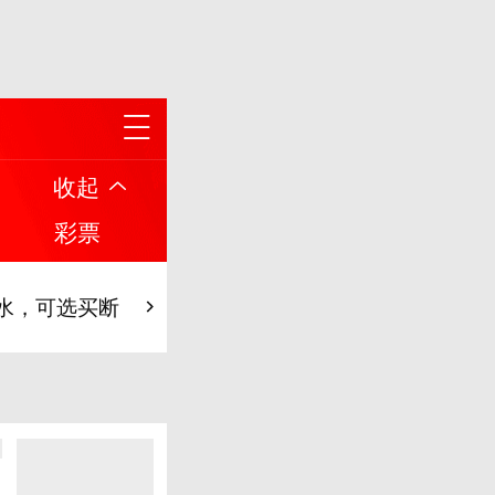
2032年
收起
0号支持好友
彩票
水，可选买断
涵替补两扑点！
2032年
0号支持好友