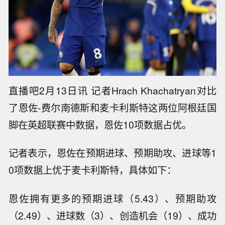
直播吧2月13日讯 记者Hrach Khachatryan对比
了恩佐-费尔南德斯和麦卡利斯特这两位阿根廷国
脚在英超联赛中数据，恩佐10项数据占优。
记者表示，恩佐在预期进球、预期助攻、进球等1
0项数据上优于麦卡利斯特，具体如下：
恩佐拥有更多的预期进球（5.43）、预期助攻
（2.49）、进球数（3）、创造机会（19）、成功