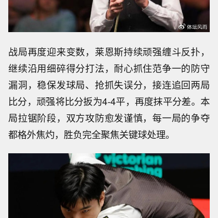
战局再度迎来变数，莱恩斯持续顽强缠斗反扑，
继续沿用细碎得分打法，耐心抓住范争一的防守
漏洞，稳保发球局、抢抓失误分，接连追回两局
比分，顽强将比分扳为4-4平，再度抹平分差。本
局拉锯阶段，双方攻防愈发谨慎，每一局的争夺
都格外焦灼，胜负完全聚焦关键球处理。