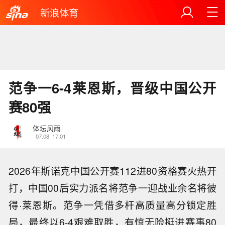
新浪体育
范争一6-4莱恩斯，晋级中国公开
赛80强
体坛风雨
07.08
17:01
2026年斯诺克中国公开赛112进80资格赛火热开
打，中国00后实力派名将范争一迎战业余名将彼
得·莱恩斯。范争一凭借多杆高质量高分锁定胜
局，最终以6-4艰难取胜，有惊无险挺进赛事80