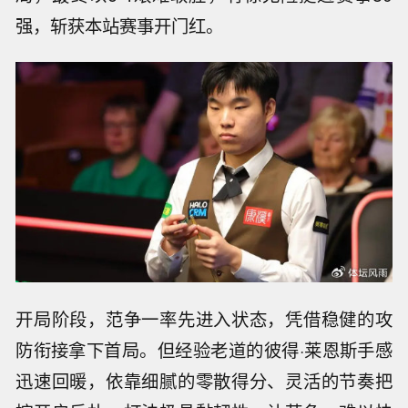
强，斩获本站赛事开门红。
开局阶段，范争一率先进入状态，凭借稳健的攻
防衔接拿下首局。但经验老道的彼得·莱恩斯手感
迅速回暖，依靠细腻的零散得分、灵活的节奏把