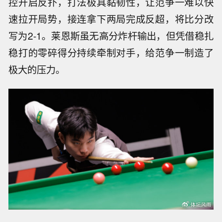
控开启反扑，打法极具黏韧性，让范争一难以快
速拉开局势，接连拿下两局完成反超，将比分改
写为2-1。莱恩斯虽无高分炸杆输出，但凭借稳扎
稳打的零碎得分持续牵制对手，给范争一制造了
极大的压力。