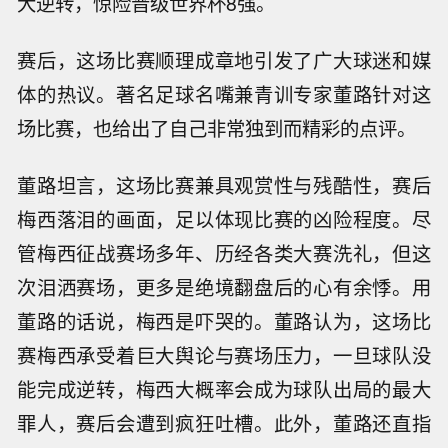
大逆转，惊险晋级世界杯8强。
赛后，这场比赛顺理成章地引发了广大球迷和媒
体的热议。著名足球名嘴兼青训专家董路针对这
场比赛，也给出了自己非常独到而精彩的点评。
董路坦言，这场比赛兼具观赏性与残酷性，赛后
梅西落泪的画面，足以体现比赛的凶险程度。尽
管梅西征战赛场多年、历经各类大赛洗礼，但这
次泪洒赛场，更多是绝境翻盘后的心有余悸。用
董路的话说，梅西是吓哭的。董路认为，这场比
赛梅西承受着巨大舆论与赛场压力，一旦球队没
能完成逆转，梅西大概率会成为球队出局的最大
罪人，赛后会遭到疯狂吐槽。此外，董路还直指