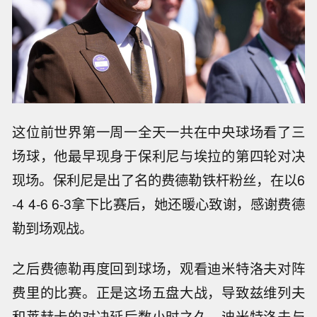
这位前世界第一周一全天一共在中央球场看了三
场球，他最早现身于保利尼与埃拉的第四轮对决
现场。保利尼是出了名的费德勒铁杆粉丝，在以6
-4 4-6 6-3拿下比赛后，她还暖心致谢，感谢费德
勒到场观战。
之后费德勒再度回到球场，观看迪米特洛夫对阵
费里的比赛。正是这场五盘大战，导致兹维列夫
和莱赫卡的对决延后数小时之久。迪米特洛夫与