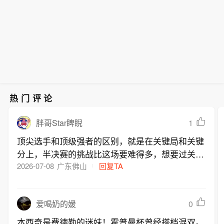
热门评论
1
胖哥Star睥睨
顶尖选手和顶级强者的区别，就是在关键局和关键
分上，半决赛的挑战比这场要难得多，想要过关真
的不容易
2026-07-08
广东佛山
回复TA
0
爱喝奶的媛
本西奇是费德勒的迷妹！霍普曼杯曾经搭档混双。