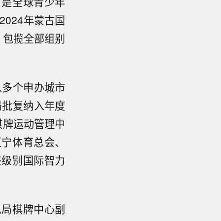
，是全球青少年
024年蒙古国
，包揽全部组别
从多个申办城市
局批复纳入年度
棋牌运动管理中
辽宁体育总会、
该级别国际智力
总局棋牌中心副