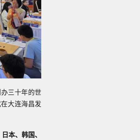
创办三十年的世
式在大连海昌发
、日本、韩国、