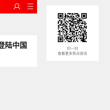
登陆中国
扫一扫
查看更多热点资讯