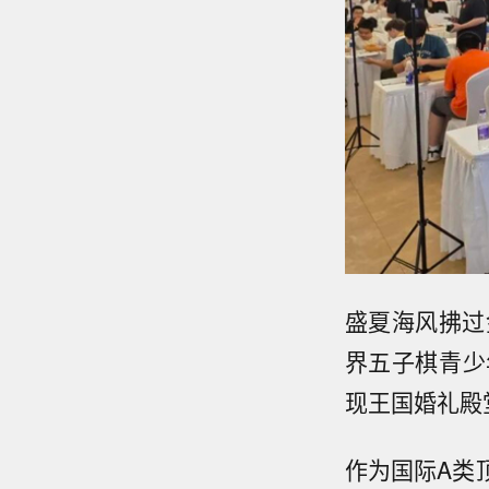
盛夏海风拂过
界五子棋青少
现王国婚礼殿
作为国际A类