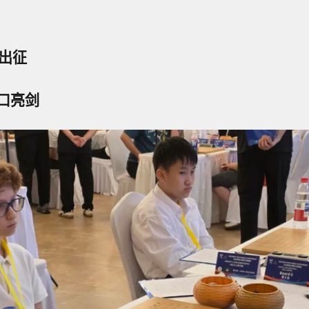
团出征
口亮剑