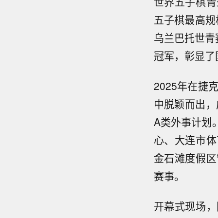
世界五子棋青
五子棋最高规
乌兰巴托世青
冠军，彰显了
2025年在
中脱颖而出，
A类外事计划
心、大连市体
金石滩度假区
赛事。
开幕式现场，