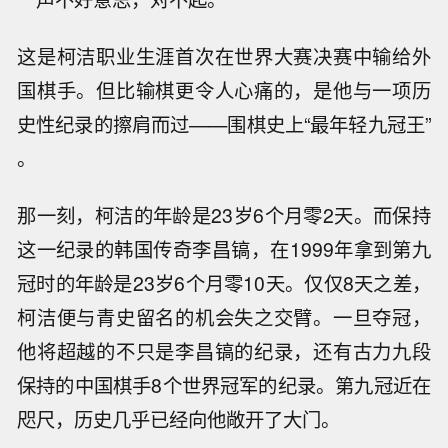
这是柯洁职业生涯首次在世界大赛决赛中输给外
国棋手。但比输棋更令人心痛的，是他与一项历
史性纪录的擦肩而过——围棋史上“最年轻九冠王”
。
那一刻，柯洁的年龄是23岁6个月零2天。而保持
这一纪录的韩国传奇李昌镐，在1999年拿到第九
冠时的年龄是23岁6个月零10天。仅仅8天之差，
柯洁便与青史留名的机会失之交臂。一旦夺冠，
他将超越的不只是李昌镐的纪录，还有古力九段
保持的中国棋手8个世界冠军的纪录。第九冠近在
咫尺，历史几乎已经向他敞开了大门。