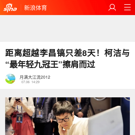
新浪体育
距离超越李昌镐只差8天！柯洁与
“最年轻九冠王”擦肩而过
月满大江流2012
07.06
14:29