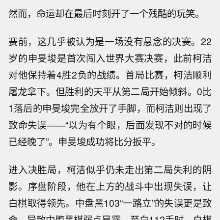
然而，命运却在最后时刻开了一个残酷的玩笑。
赛前，这几乎被认为是一场没有悬念的决赛。22
岁的申旻埈是首次闯入世界大赛决赛，此前柯洁
对他保持着4胜2负的战绩。首局比赛，柯洁顺利
屠龙拿下。但胜利的天平从第二局开始倾斜。0比
1落后的申旻埈完全放开了手脚，而柯洁则出现了
致命失误——“以为有个眼，后面发现不对的时候
已经晚了”。申旻埈成功将比分扳平。
进入决胜局，柯洁似乎仍未走出第二局失利的阴
影。序盘阶段，他在上方的战斗中出现失误，让
白棋取得领先。中盘黑103“一路立”的失误更是致
命，导致中腹黑棋弱点暴露，至白112手时，白棋