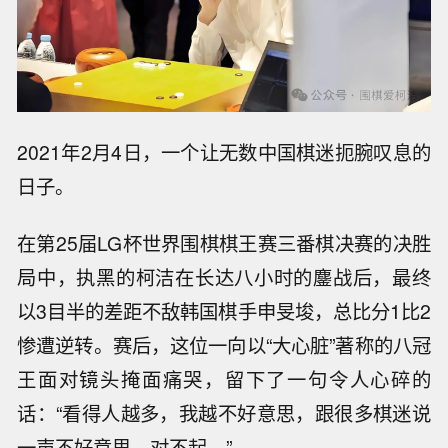
2021年2月4日，一个让无数中国棋迷扼腕叹息的
日子。
在第25届LG杯世界围棋棋王赛三番棋决赛的决胜
局中，执黑的柯洁在长达八小时的鏖战后，最终
以3目半的差距不敌韩国棋手申旻埈，总比分1比2
惨遭逆转。赛后，这位一向以“大心脏”著称的八冠
王面对镜头掩面痛哭，留下了一句令人心碎的
话：“看得人越多，我越不好意思，跟很多棋迷说
一声不好意思，对不起。”