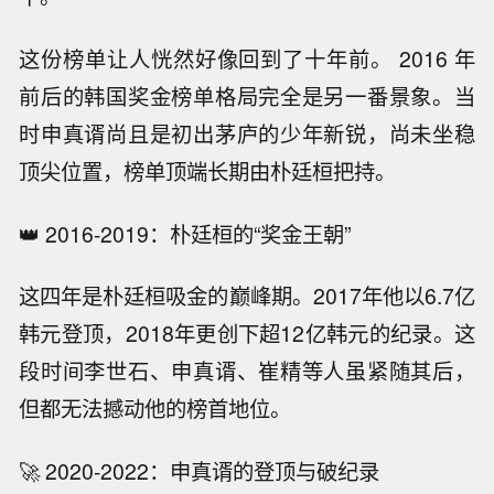
这份榜单让人恍然好像回到了十年前。 2016 年
前后的韩国奖金榜单格局完全是另一番景象。当
时申真谞尚且是初出茅庐的少年新锐，尚未坐稳
顶尖位置，榜单顶端长期由朴廷桓把持。
👑 2016-2019：朴廷桓的“奖金王朝”
这四年是朴廷桓吸金的巅峰期。2017年他以6.7亿
韩元登顶，2018年更创下超12亿韩元的纪录。这
段时间李世石、申真谞、崔精等人虽紧随其后，
但都无法撼动他的榜首地位。
🚀 2020-2022：申真谞的登顶与破纪录