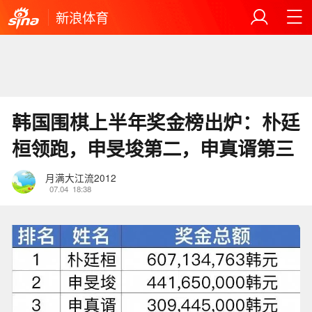
新浪体育
韩国围棋上半年奖金榜出炉：朴廷
桓领跑，申旻埈第二，申真谞第三
月满大江流2012
07.04
18:38