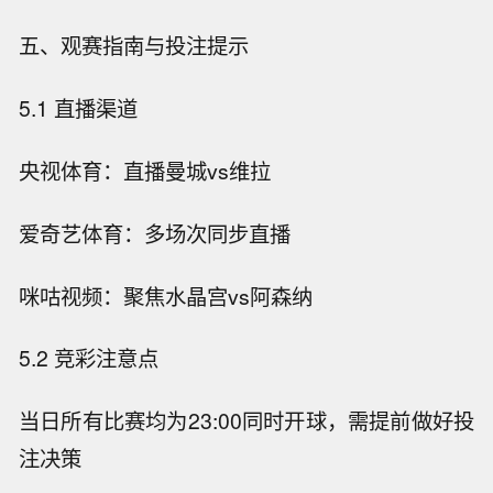
五、观赛指南与投注提示
5.1 直播渠道
央视体育：直播曼城vs维拉
爱奇艺体育：多场次同步直播
咪咕视频：聚焦水晶宫vs阿森纳
5.2 竞彩注意点
当日所有比赛均为23:00同时开球，需提前做好投
注决策