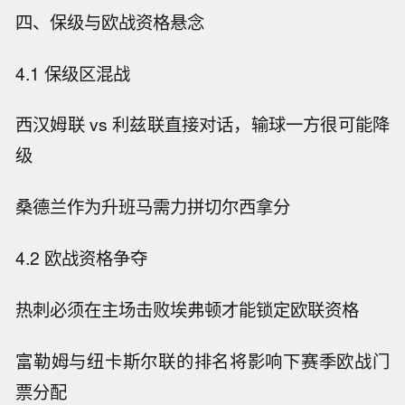
四、保级与欧战资格悬念
4.1 保级区混战
西汉姆联 vs 利兹联直接对话，输球一方很可能降
级
桑德兰作为升班马需力拼切尔西拿分
4.2 欧战资格争夺
热刺必须在主场击败埃弗顿才能锁定欧联资格
富勒姆与纽卡斯尔联的排名将影响下赛季欧战门
票分配