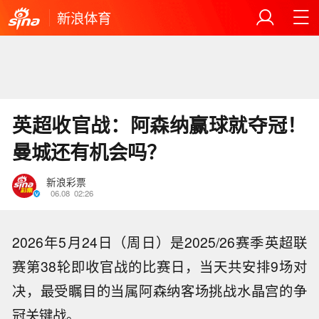
新浪体育
英超收官战：阿森纳赢球就夺冠！
曼城还有机会吗？
新浪彩票
06.08
02:26
2026年5月24日（周日）是2025/26赛季英超联
赛第38轮即收官战的比赛日，当天共安排9场对
决，最受瞩目的当属阿森纳客场挑战水晶宫的争
冠关键战。