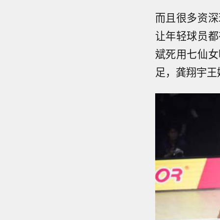
而且很多资深
让年轻球员都
斌死用七仙女
足，龚翔宇王