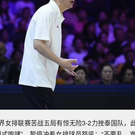
界女排联赛苦战五局有惊无险3-2力挫泰国队，
利式咆哮”，暂停冲着女排球员怒吼：“不要乱，