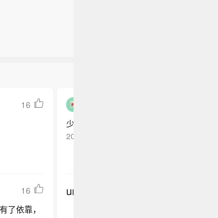
16
藏于市井_frugal
少了河南姑娘就是不行啊
2026-06-05
安徽
回复TA
undefined
16
有了依靠，