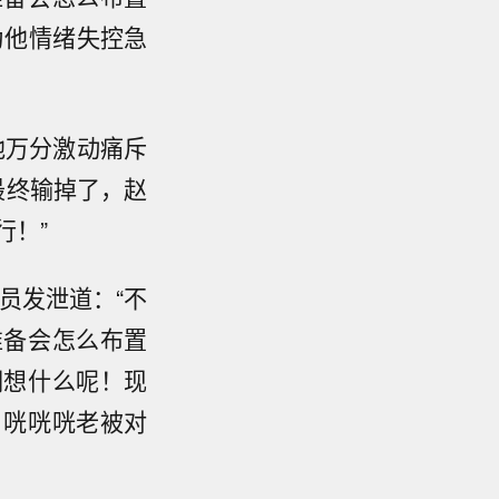
为他情绪失控急
他万分激动痛斥
最终输掉了，赵
行！”
员发泄道：“不
准备会怎么布置
们想什么呢！现
，咣咣咣老被对