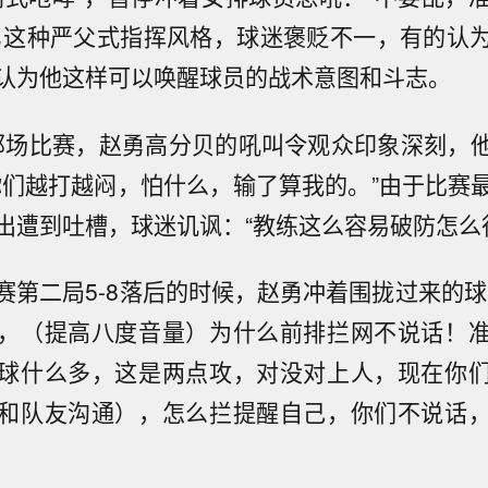
勇这种严父式指挥风格，球迷褒贬不一，有的认
认为他这样可以唤醒球员的战术意图和斗志。
克那场比赛，赵勇高分贝的吼叫令观众印象深刻，
你们越打越闷，怕什么，输了算我的。”由于比赛
出遭到吐槽，球迷讥讽：“教练这么容易破防怎么
赛第二局5-8落后的时候，赵勇冲着围拢过来的球
，（提高八度音量）为什么前排拦网不说话！
球什么多，这是两点攻，对没对上人，现在你
和队友沟通），怎么拦提醒自己，你们不说话