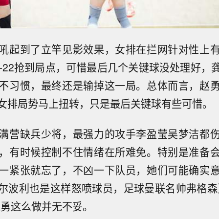
吼起到了立竿见影效果，女排在拦网针对性上
4-22抢到局点，可惜最后几个关键球没处理好，
不习惯，最终还是输掉这一局。总体而言，赵
女排局势马上扭转，只是最后关键球有些可惜。
满营缺兵少将，最强力的攻手李盈莹吴梦洁都
，有时候控制不住情绪在所难免。特别是准备
一紧张就忘了，不凶一下队员，她们可能确实
尔波利也是这样怒喷球员，足球曼联名帅弗格森
赵勇这么做并无不妥。