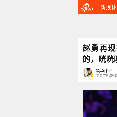
新浪体
赵勇再现
的，咣咣
杨华评论
优质体育领域