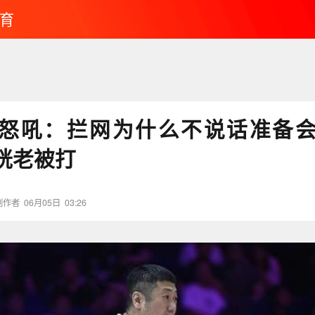
育
怒吼：拦网为什么不说话准备
咣老被打
创作者
06月05日
03:26