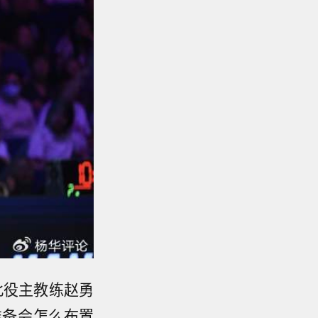
此役主教练赵勇
准备会怎么布置