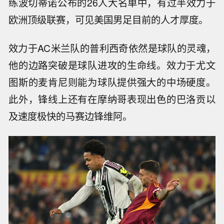
练波切蒂诺公布的26人大名单中，有过半效力于
欧洲顶级联赛，可见美国男足目前的人才厚度。
效力于AC米兰队的普利西奇依然是球队的灵魂，
他的边路突破是球队进攻的生命线。效力于尤文
图斯的麦肯尼则能为球队提供强大的中场硬度。
此外，锋线上还有在摩纳哥表现出色的巴洛贡以
及速度极快的马赛边锋维阿。