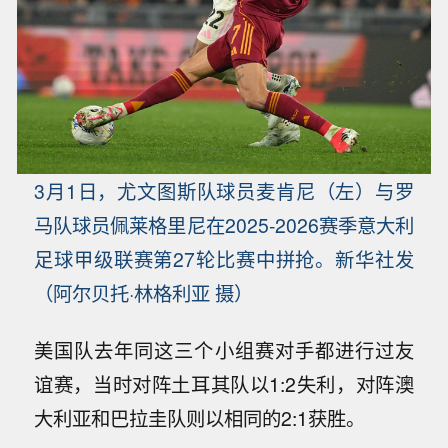
3月1日，尤文图斯队球员麦肯尼（左）与罗
马队球员佩莱格里尼在2025-2026赛季意大利
足球甲级联赛第27轮比赛中拼抢。新华社发
（阿尔贝托·林格利亚 摄）
美国队去年同这三个小组赛对手都进行过友
谊赛，当时对阵土耳其队以1:2失利，对阵澳
大利亚和巴拉圭队则以相同的2:1获胜。