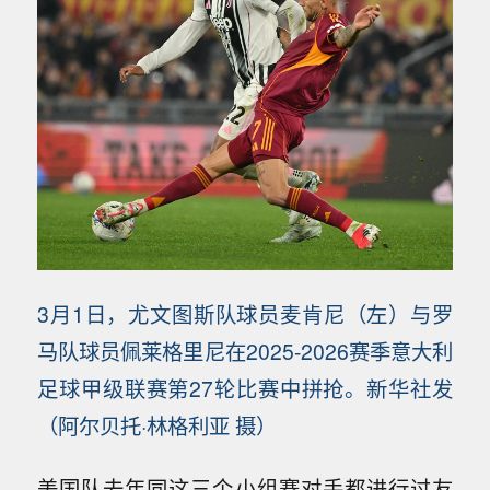
3月1日，尤文图斯队球员麦肯尼（左）与罗
马队球员佩莱格里尼在2025-2026赛季意大利
足球甲级联赛第27轮比赛中拼抢。新华社发
（阿尔贝托·林格利亚 摄）
美国队去年同这三个小组赛对手都进行过友