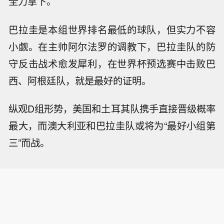
全力拿下。
巴拉圭是本组世界排名最低的球队，但实力不容
小觑。在主帅阿尔法罗的调教下，巴拉圭队的防
守反击战术愈发犀利，在世界杯预选赛中击败巴
西、阿根廷队，就是最好的证明。
纵观D组形势，美国和土耳其队携手直接晋级概率
最大，而澳大利亚和巴拉圭队或将为“最好小组第
三”而战。