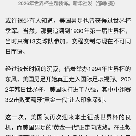
2026年世界杯主题装饰。新华社发（邹峥 摄）
或许很少有人知道，美国男足也曾获得过世界杯
季军。当然，那要追溯到1930年第一届世界杯，
当时只有13支球队参加，赛程赛制与现在不可同
日而语。
经过较长时间的沉寂，借着举办1994年世界杯的
东风，美国男足开始真正走入国际足坛视野。200
2年韩日世界杯，美国队打进了八强，其中小组赛
3:2击败葡萄牙“黄金一代”让人印象深刻。
这一次，美国队再次迎来本土征战世界杯的良
机，而美国男足的“黄金一代”正走向成熟。在主教