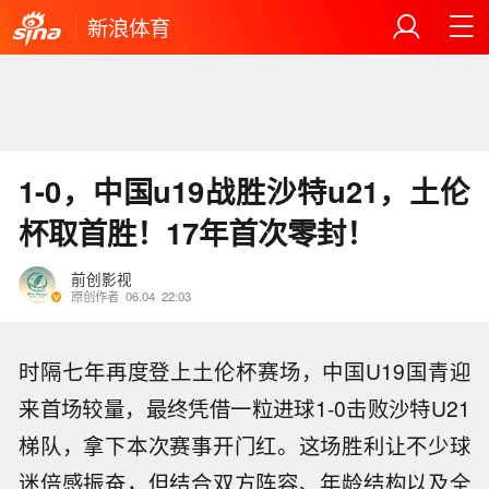
新浪体育
1-0，中国u19战胜沙特u21，土伦
杯取首胜！17年首次零封！
前创影视
原创作者
06.04
22:03
时隔七年再度登上土伦杯赛场，中国U19国青迎
来首场较量，最终凭借一粒进球1-0击败沙特U21
梯队，拿下本次赛事开门红。这场胜利让不少球
迷倍感振奋，但结合双方阵容、年龄结构以及全