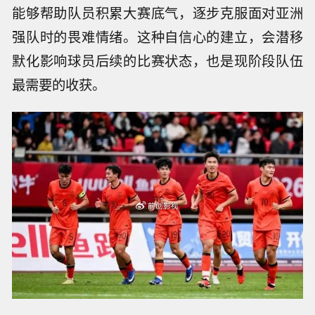
能够帮助队员积累大赛底气，逐步克服面对亚洲
强队时的畏难情绪。这种自信心的建立，会潜移
默化影响球员后续的比赛状态，也是现阶段队伍
最需要的收获。