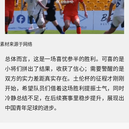
素材来源于网络
总体而言，这是一场喜忧参半的胜利。可喜的是
小将们拼出了结果，收获了信心；需要警醒的是
双方的实力差距真实存在。土伦杯的征程才刚刚
开始，希望队员们借着这场胜利提振士气，同时
冷静总结不足，在后续赛事里稳步提升，展现出
中国青年足球的进步。