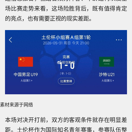
场比赛走势来看，这场险胜背后，既有值得肯定
的亮点，也有需要正视的现实差距。
素材来源于网络
本场对决开打前，双方的客观条件就存在明显差
距。土伦杯作为国际知名青年赛事，参赛队伍整