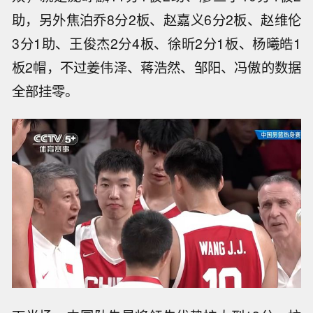
助，另外焦泊乔8分2板、赵嘉义6分2板、赵维伦
3分1助、王俊杰2分4板、徐昕2分1板、杨曦皓1
板2帽，不过姜伟泽、蒋浩然、邹阳、冯傲的数据
全部挂零。