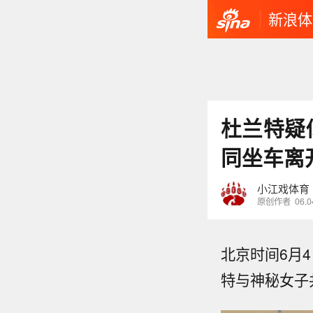
新浪体
杜兰特疑
同坐车离
小江戏体育
原创作者
06.0
北京时间6月4
特与神秘女子