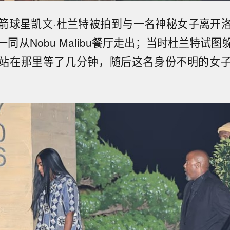
箭球星凯文·杜兰特被拍到与一名神秘女子离开
同从Nobu Malibu餐厅走出；当时杜兰特试
站在那里等了几分钟，随后这名身份不明的女