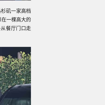
洛杉矶一家高档
图躲在一棵高大的
子从餐厅门口走