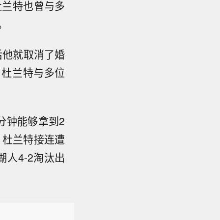
杜兰特也曾与多
。
后他就取消了婚
，杜兰特与多位
4分钟能够拿到2
，杜兰特接连遭
人4-2淘汰出