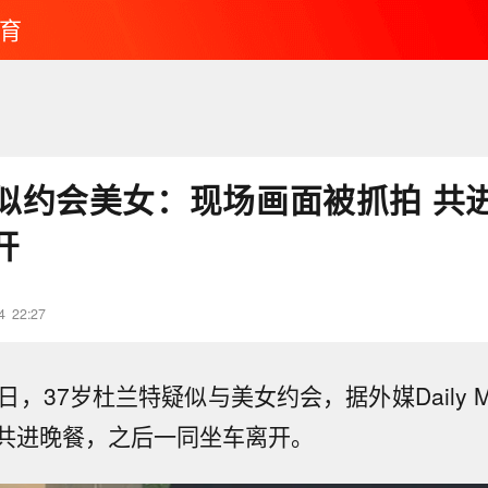
育
似约会美女：现场画面被抓拍 共
开
4
22:27
日，37岁
杜兰特
疑似与美女约会，据外媒Daily M
共进晚餐，之后一同坐车离开。