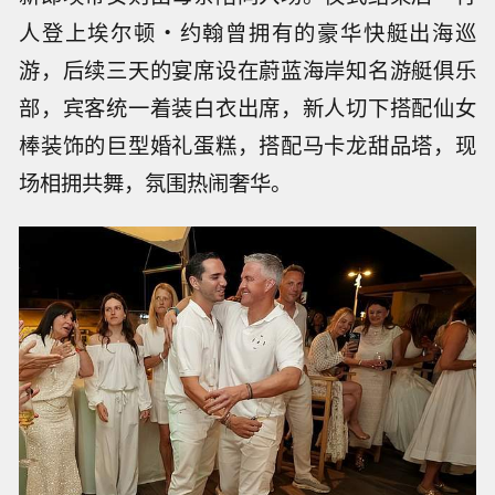
人登上埃尔顿・约翰曾拥有的豪华快艇出海巡
游，后续三天的宴席设在蔚蓝海岸知名游艇俱乐
部，宾客统一着装白衣出席，新人切下搭配仙女
棒装饰的巨型婚礼蛋糕，搭配马卡龙甜品塔，现
场相拥共舞，氛围热闹奢华。