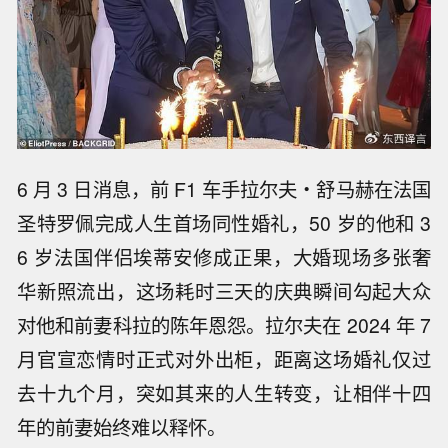
6 月 3 日消息，前 F1 车手拉尔夫・舒马赫在法国
圣特罗佩完成人生首场同性婚礼，50 岁的他和 3
6 岁法国伴侣埃蒂安修成正果，大婚现场多张奢
华新照流出，这场耗时三天的庆典瞬间勾起大众
对他和前妻科拉的陈年恩怨。拉尔夫在 2024 年 7
月官宣恋情时正式对外出柜，距离这场婚礼仅过
去十九个月，突如其来的人生转变，让相伴十四
年的前妻始终难以释怀。