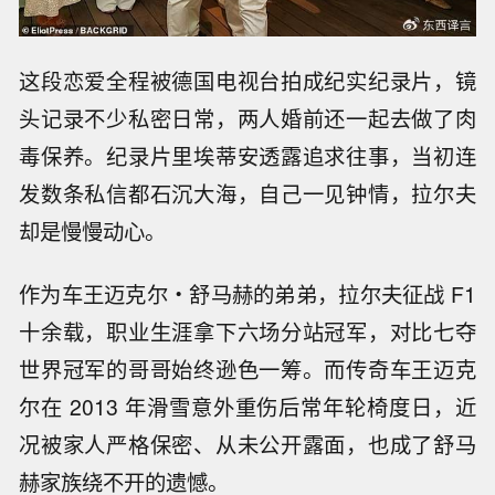
这段恋爱全程被德国电视台拍成纪实纪录片，镜
头记录不少私密日常，两人婚前还一起去做了肉
毒保养。纪录片里埃蒂安透露追求往事，当初连
发数条私信都石沉大海，自己一见钟情，拉尔夫
却是慢慢动心。
作为车王迈克尔・舒马赫的弟弟，拉尔夫征战 F1
十余载，职业生涯拿下六场分站冠军，对比七夺
世界冠军的哥哥始终逊色一筹。而传奇车王迈克
尔在 2013 年滑雪意外重伤后常年轮椅度日，近
况被家人严格保密、从未公开露面，也成了舒马
赫家族绕不开的遗憾。