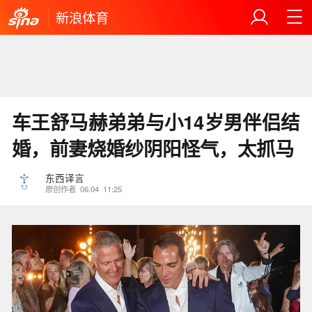
新浪体育
车王舒马赫弟弟与小14岁男伴侣结
婚，前妻烧婚纱阴阳怪气，太抓马
东西译言
原创作者
06.04
11:25