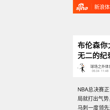
新浪体
布伦森你
无二的纪
球场之外体
06.04
11:48
NBA总决赛
局就打出气势
马刺一度领先