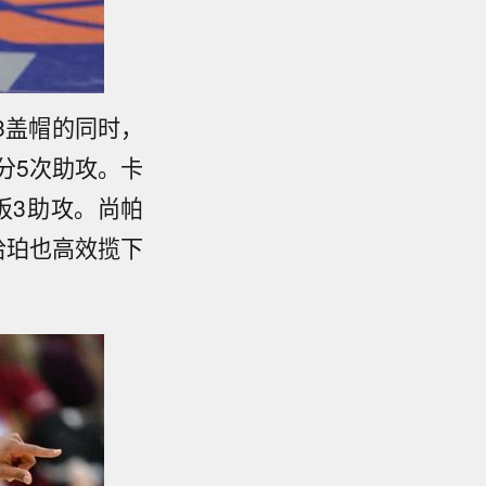
3盖帽的同时，
分5次助攻。卡
板3助攻。尚帕
哈珀也高效揽下