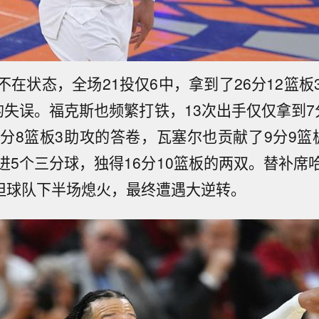
不在状态，全场21投仅6中，拿到了26分12篮板
的失误。福克斯也频繁打铁，13次出手仅仅拿到7
7分8篮板3助攻的答卷，瓦塞尔也贡献了9分9篮
进5个三分球，独得16分10篮板的两双。替补席
，但球队下半场熄火，最终遭遇大逆转。