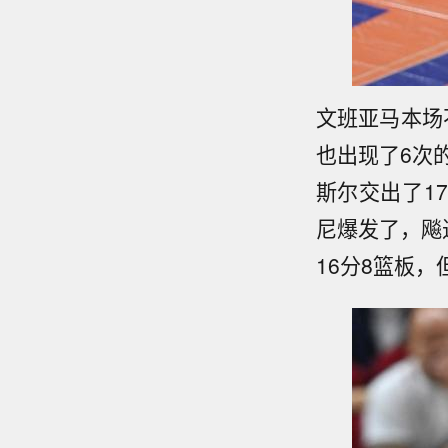
文班亚马本场
也出现了6次
斯尔交出了1
尼爆发了，飚
16分8篮板