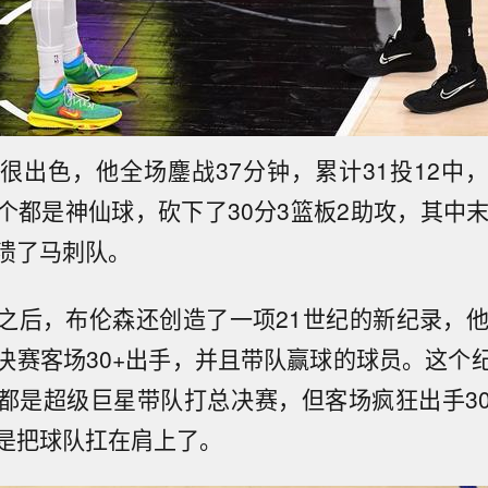
很出色，他全场鏖战37分钟，累计31投12中
个都是神仙球，砍下了30分3篮板2助攻，其中末
溃了马刺队。
之后，布伦森还创造了一项21世纪的新纪录，他
决赛客场30+出手，并且带队赢球的球员。这个
都是超级巨星带队打总决赛，但客场疯狂出手3
是把球队扛在肩上了。