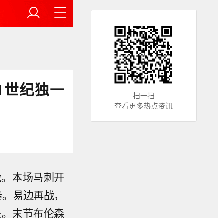
1世纪独一
扫一扫
查看更多热点资讯
战。本场马刺开
奏。易边再战，
差。末节布伦森