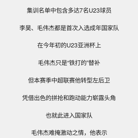
集训名单中包含多达7名U23球员
李昊、毛伟杰都是首次入选成年国家队
在今年初的U23亚洲杯上
毛伟杰只是“铁打的”替补
但本赛季中超联赛他转型左后卫
凭借出色的拼抢和跑动能力崭露头角
也就此进入国家队
毛伟杰难掩激动之情，他表示