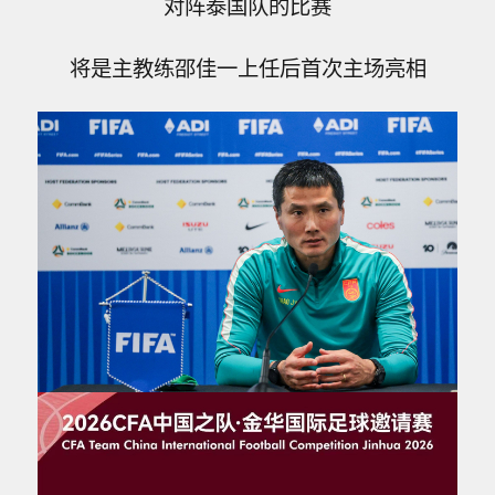
对阵泰国队的比赛
将是主教练邵佳一上任后首次主场亮相