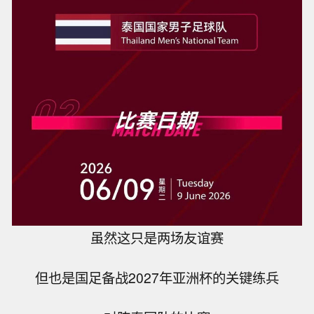
虽然这只是两场友谊赛
但也是国足备战2027年亚洲杯的关键练兵