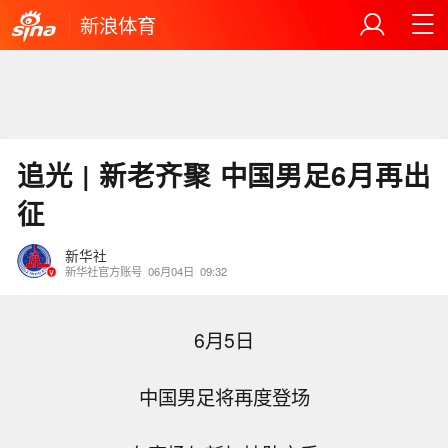
新浪体育
追光 | 新老齐聚 中国男足6月再出
征
新华社
新华社官方账号
06月04日
09:32
6月5日
中国男足将再度登场