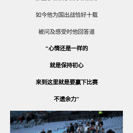
如今他为国出战恰好十载
被问及感受时他回答道
“心情还是一样的
就是保持初心
来到这里就是要赢下比赛
不遗余力”