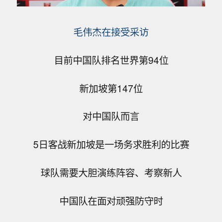
毛伟杰在接受采访
目前中国队排名世界第94位
新加坡第147位
对中国队而言
5日客战新加坡是一场务求胜利的比赛
球队需要大胆演练阵容、考察新人
中国队在面对顽强防守时