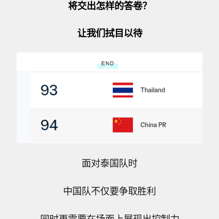
将交出怎样的答卷？
让我们拭目以待
面对泰国队时
中国队不仅要争取胜利
同时更需要在场面上展现出控制力