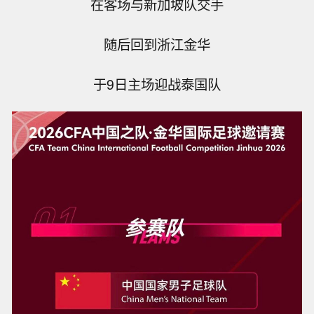
在客场与新加坡队交手
随后回到浙江金华
于9日主场迎战泰国队