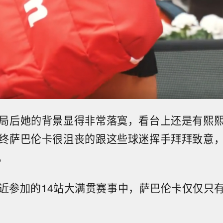
局后她的背景显得非常落寞，看台上还是有熙
终萨巴伦卡很沮丧的跟这些球迷挥手拜拜致意
。
近参加的14站大满贯赛事中，萨巴伦卡仅仅只