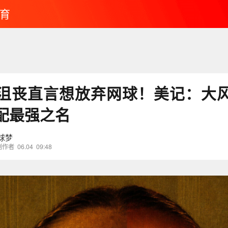
育
沮丧直言想放弃网球！美记：大
配最强之名
球梦
创作者
06.04
09:48