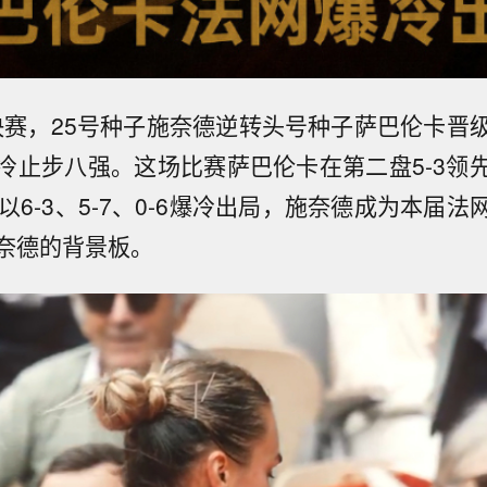
4决赛，25号种子施奈德逆转头号种子萨巴伦卡晋
冷止步八强。这场比赛萨巴伦卡在第二盘5-3领
以6-3、5-7、0-6爆冷出局，施奈德成为本届
奈德的背景板。