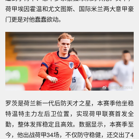
荷甲埃因霍温和尤文图斯、国际米兰两大意甲豪
门更是对他蠢蠢欲动。
罗茨是荷兰新一代后防天才之星，本赛季他坐稳
特温特主力左后卫位置，实现荷甲联赛首发全
勤，整体发挥稳定且高效。数据显示，本赛季至
今，他出战荷甲34场，不仅防守稳健，还交出了4