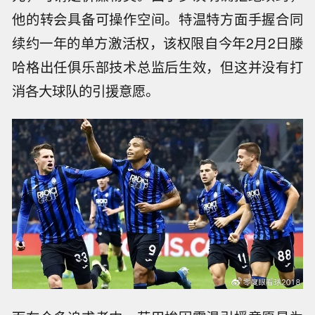
他的转会具备可操作空间。特温特方面手握合同
续约一年的单方激活权，该权限自今年2月2日滕
哈格出任俱乐部技术总监后生效，但这并没有打
消各大球队的引援意愿。