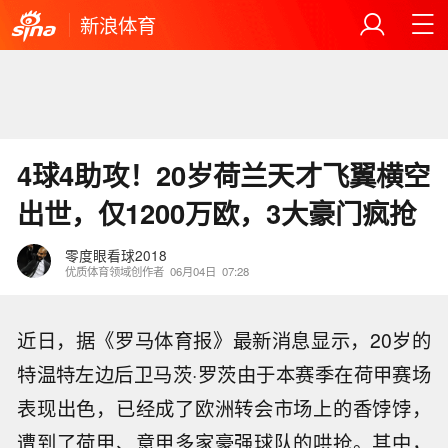
新浪体育
4球4助攻！20岁荷兰天才飞翼横空
出世，仅1200万欧，3大豪门疯抢
零度眼看球2018
优质体育领域创作者
06月04日
07:28
近日，据《罗马体育报》最新消息显示，20岁的
特温特左边后卫马茨·罗茨由于本赛季在荷甲赛场
表现出色，已经成了欧洲转会市场上的香饽饽，
遭到了荷甲、意甲多家豪强球队的哄抢。其中，