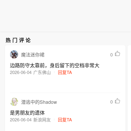
热门评论
0
魔法迷你裙
边路防守太靠前，身后留下的空档非常大
2026-06-04
广东佛山
回复TA
0
潜逃中的Shadow
是男朋友的遗体
2026-06-04
新浪网友
回复TA