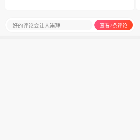
好的评论会让人崇拜
查看7条评论