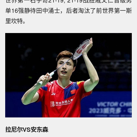
世界第一石宇奇21-19, 21-19战胜戚又仁晋级男
单16强静待田中涌士，后者淘汰了前世界第一斯
里坎特。
拉尼尔VS安东森