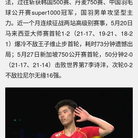
法，过往斩获韩国500赛、丹麦750赛、中国羽毛
球公开赛super1000冠军，国羽男单攻坚型主
力。近一个月连续征战两站高级别赛事，5月20日
马来西亚大师赛首轮1-2（21-17、19-21、18-2
1）爆冷不敌王子维止步首轮，耗时73分钟遗憾出
局；5月27日新加坡750公开赛首轮，50分钟2-0
（21-17、21-14）击败世界第7李诗沣，次轮0-2
不敌拉尼尔无缘16强。