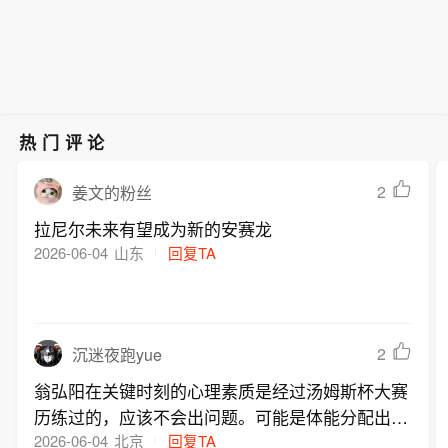
热门评论
2
姜文的粉丝
拉尼尔未来有望成为新的安赛龙
2026-06-04
山东
回复TA
2
沉迷夜跑yue
翁弘阳在关键时刻的心理素质是经过汤姆斯杯大赛
历练过的，应该不会出问题。可能是体能分配出现
了偏差
2026-06-04
北京
回复TA