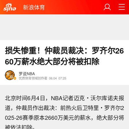
新浪体育
损失惨重！仲裁员裁决：罗齐尔26
60万薪水绝大部分将被扣除
罗说NBA
优质体育领域创作者
06.04
07:25
北京时间6月4日，NBA记者迈克・沃尔库诺夫报
道，仲裁员作出裁决：前热火后卫特里・罗齐尔2
025-26赛季原本2660万美元的薪水，绝大部分将
被依法扣除。