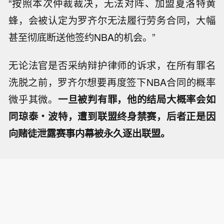
“按照本次仲裁裁决，无法对阵、加盟夏洛特黄
蜂，会被认定为罗齐尔无法履行劳务合同，大幅
甚至彻底断送他签约NBA的机会。”
无论法官是否采纳辩护律师的诉求，在所有罪名
洗脱之前，罗齐尔想要再度签下NBA合同的概率
微乎其微。
一旦被判有罪，他的结局大概率会如
同琼泰・波特，遭到联盟终身禁赛，后者正是因
向赌徒泄露赛事内幕被永久逐出联盟。