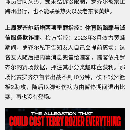
球员合同义务。受未结诉讼限制，罗齐尔被禁止
跨州出行，也不能联系热火以及老东家黄蜂。
上周罗齐尔新增两项重罪指控：体育贿赂罪与诚
信服务欺诈罪
。检方指控：2023年3月效力黄蜂
期间，罗齐尔私下告知友人自己会提前离场；这
名友人随后把内幕消息兜售给赌客，赌客依托罗
齐尔的赛场数据，押注其小分类趣味盘获利。那
场比赛罗齐尔首节出战不到10分钟，砍下5分4篮
板2助攻，随后以脚部伤病为由暂停期间退出比
赛，再也没有登场。