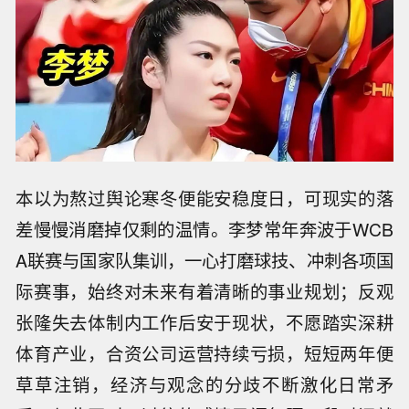
本以为熬过舆论寒冬便能安稳度日，可现实的落
差慢慢消磨掉仅剩的温情。李梦常年奔波于WCB
A联赛与国家队集训，一心打磨球技、冲刺各项国
际赛事，始终对未来有着清晰的事业规划；反观
张隆失去体制内工作后安于现状，不愿踏实深耕
体育产业，合资公司运营持续亏损，短短两年便
草草注销，经济与观念的分歧不断激化日常矛