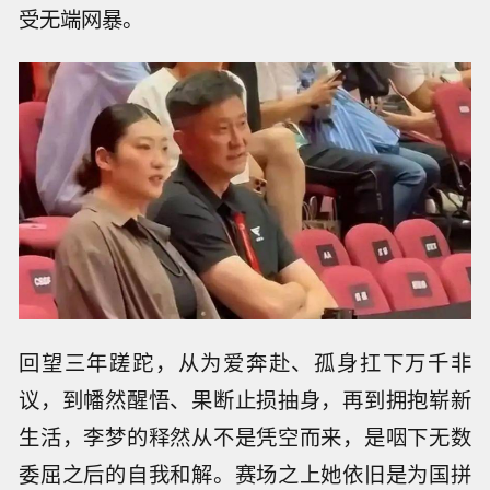
受无端网暴。
回望三年蹉跎，从为爱奔赴、孤身扛下万千非
议，到幡然醒悟、果断止损抽身，再到拥抱崭新
生活，李梦的释然从不是凭空而来，是咽下无数
委屈之后的自我和解。赛场之上她依旧是为国拼