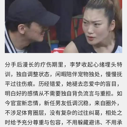
分手后漫长的疗伤期里，李梦收起心绪埋头特
训，独自调整状态，闲暇陪伴宠物独处，慢慢抚
平过往伤痕。历经错爱，她褪去恋爱中的盲目，
明白好的感情从不需要独自背负流言与重担。如
今官宣新恋情，新任男友低调沉稳，来自圈外，
不涉足体育圈层，没有复杂的过往纠葛，相处之
时给予充分尊重与包容，不用躲藏避讳、不用承