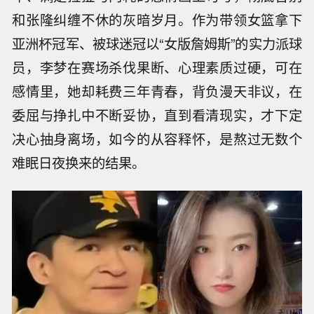
和张隆纠缠不休的灰暗岁月。作为带领女篮拿下
亚洲杯冠军、被球迷冠以“女版詹姆斯”的实力派球
员，李梦在赛场杀伐果断、心理素质过硬，可在
感情里，她却耗费三年青春，背负漫天非议，在
委屈与挣扎中不断妥协，直到看清现实，才下定
决心抽身离场，如今的从容释怀，是熬过无数个
难眠日夜换来的结果。