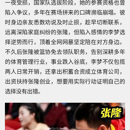
一夜受损，国家队选拔阶段，她的参赛资格也曾
陷入争议，多年在赛场拼来的口碑濒临崩塌。彼
时身边亲友悉数劝说及时止损，趁早切断联系，
远离深陷家庭纠纷的张隆，但陷入感情的李梦选
择逆势而行，顶着全网网暴坚定陪在对方身边。
不久后张隆被篮协免去领队职务，告别深耕多年
的体育管理行业，事业跌入谷底，李梦不仅包揽
两人日常开销，还拿出积蓄合资成立体育公司，
出资扶持张隆创业，想要用实际行动证明自己的
选择没有出错。