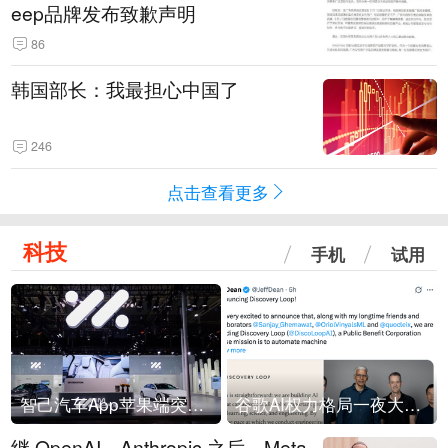
eep品牌发布致歉声明
86
韩国部长：我最担心中国了
246
点击查看更多
科技
手机
试用
智己汽车App苹果端突然“下架”
谷歌AI权力格局一夜大洗牌
继 OpenAI、Anthropic 之后，Meta