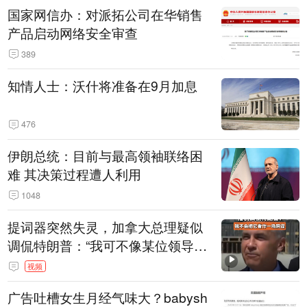
国家网信办：对派拓公司在华销售
产品启动网络安全审查
389
知情人士：沃什将准备在9月加息
476
伊朗总统：目前与最高领袖联络困
难 其决策过程遭人利用
1048
提词器突然失灵，加拿大总理疑似
调侃特朗普：“我可不像某位领导
人，把这当成一场阴谋”，全场哄笑
视频
广告吐槽女生月经气味大？babysh