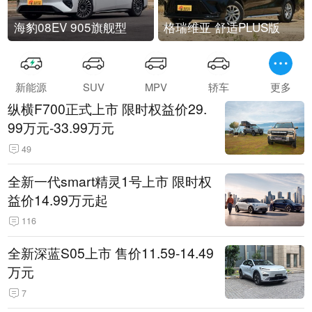
海豹08EV 905旗舰型
格瑞维亚 舒适PLUS版
新能源
SUV
MPV
轿车
更多
纵横F700正式上市 限时权益价29.
99万元-33.99万元
49
全新一代smart精灵1号上市 限时权
益价14.99万元起
116
全新深蓝S05上市 售价11.59-14.49
万元
7