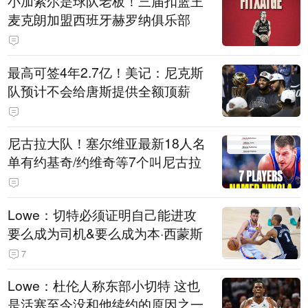
小加索尔是球队老板！三届扣篮王
麦克朗加盟西班牙赫罗纳俱乐部
最高可签4年2.7亿！美记：尼克斯
队预计不会给唐斯提供全额顶薪
尼古拉大队！塞尔维亚最新18人名
单有约基奇/约维奇等7个叫尼古拉
Lowe：切特必须证明自己能进攻
要么成为司机&要么成为本·西蒙斯
7
Lowe：杜伦人称东部小切特 这也
是活塞至今没和他续约的原因之一