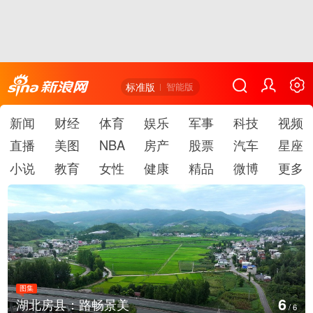
标准版
智能版
新闻
财经
体育
娱乐
军事
科技
视频
直播
美图
NBA
房产
股票
汽车
星座
小说
教育
女性
健康
精品
微博
更多
图集
6
湖北房县：路畅景美
/
6