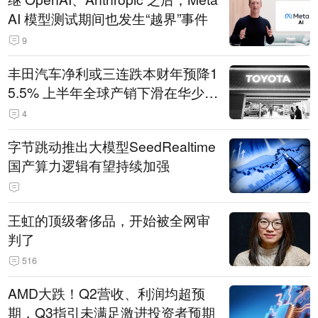
AI 模型测试期间也发生“越界”事件
9
丰田汽车净利或三连跌本财年预降1
5.5% 上半年全球产销下滑在华少卖
14.3万辆
4
字节跳动推出大模型SeedRealtime
国产算力逻辑有望持续加强
王虹的顶级奢侈品，开始被全网审
判了
516
AMD大跌！Q2营收、利润均超预
期，Q3指引未满足激进投资者预期