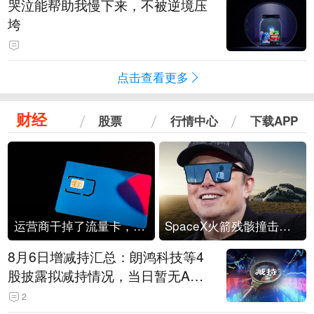
哭泣能帮助我慢下来，不被逆境压
垮
点击查看更多
财经
股票
行情中心
下载APP
运营商干掉了流量卡，他们真的玩不起了
SpaceX火箭残骸撞击月球
8月6日增减持汇总：朗鸿科技等4
股披露拟减持情况，当日暂无A股
公司披露拟增持情况（表）
2