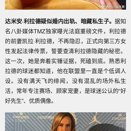
达米安·利拉德疑似婚内出轨、暗藏私生子。
据知
名八卦媒体TMZ独家曝光法庭重磅文件，利拉德
的前妻凯拉·利拉德，不再隐忍，正式向第三方女
性发起法律传票，誓要查清利拉德隐藏的秘密。
这一次，她是奔着实锤证据，死磕到底。熟悉利
拉德的球迷都知道，他在联盟里一直是个低调人
设。没有满天飞的绯闻，没有混乱的场外私生
活，常年专注赛场、顾家宠妻，是球迷公认的“好
好先生”、优质偶像。