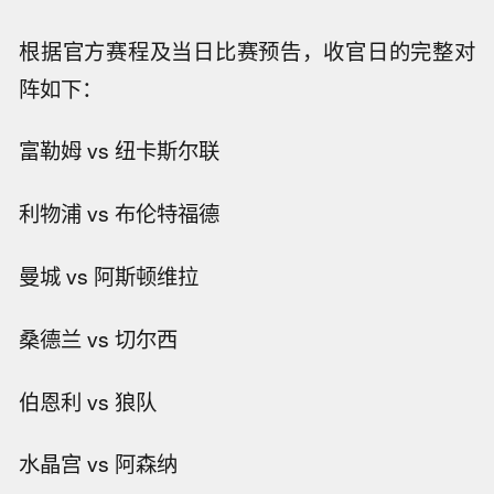
根据官方赛程及当日比赛预告，收官日的完整对
阵如下：
富勒姆 vs 纽卡斯尔联
利物浦 vs 布伦特福德
曼城 vs 阿斯顿维拉
桑德兰 vs 切尔西
伯恩利 vs 狼队
水晶宫 vs 阿森纳